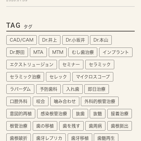
TAG
タグ
CAD/CAM
Dr.井上
Dr.小坂井
Dr.本山
Dr.野田
MTA
MTM
むし歯治療
インプラント
エクストリュージョン
セミナー
セラミック
セラミック治療
セレック
マイクロスコープ
ラバーダム
予防歯科
入れ歯
即日治療
口腔外科
咬合
噛み合わせ
外科的根管治療
意図的再植
感染根管治療
抜歯
抜髄
接着治療
根管治療
歯の移植
歯を残す
歯周病
歯根挺出
歯根破折
歯牙レプリカ
歯牙移植
歯髄再生