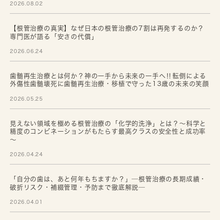
2026.08.02
【根管治療の真実】なぜ日本の根管治療の7割は再発するのか？
専門医が語る「安さの代償」
2026.06.24
歯髄再生治療とは何か？神の一手から未来の一手へ‼転倒による
外傷性歯髄壊死に歯髄再生治療・移植で守った13歳の未来の笑顔
2026.05.25
見えない領域を極める根管治療の「化学的洗浄」とは？～科学と
精度のコンビネーションがもたらす最高クラスの安全性と成功率
～
2026.04.24
「自分の歯は、あと何年もちますか？」─根管治療の長期成績・
破折リスク・補綴管理・予防まで徹底解説─
2026.04.01