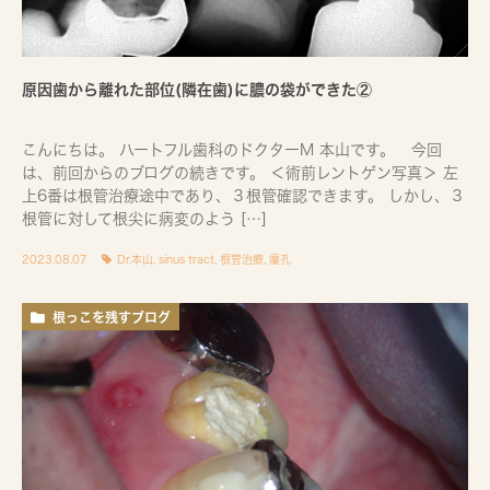
原因歯から離れた部位(隣在歯)に膿の袋ができた②
こんにちは。 ハートフル歯科のドクターM 本山です。 今回
は、前回からのブログの続きです。 ＜術前レントゲン写真＞ 左
上6番は根管治療途中であり、３根管確認できます。 しかし、３
根管に対して根尖に病変のよう […]
2023.08.07
Dr.本山
,
sinus tract
,
根管治療
,
瘻孔
根っこを残すブログ