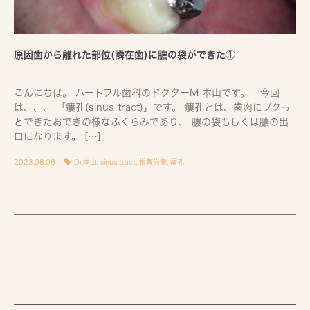
原因歯から離れた部位(隣在歯)に膿の袋ができた①
こんにちは。 ハートフル歯科のドクターM 本山です。 今回
は、、、 「瘻孔(sinus tract)」です。 瘻孔とは、歯肉にプクっ
とできたおできの様なふくらみであり、 膿の袋もしくは膿の出
口になります。 […]
2023.08.06
Dr.本山
,
sinus tract
,
根管治療
,
瘻孔