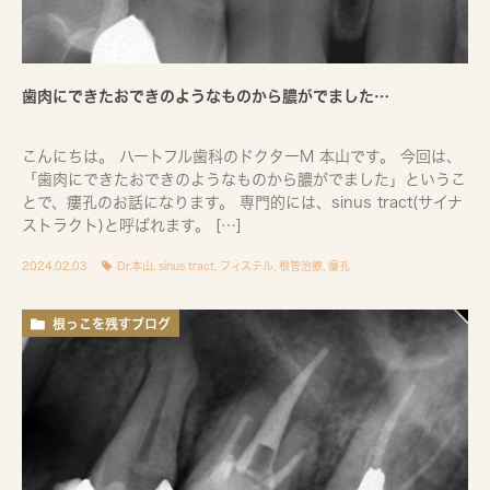
歯肉にできたおできのようなものから膿がでました…
こんにちは。 ハートフル歯科のドクターM 本山です。 今回は、
「歯肉にできたおできのようなものから膿がでました」というこ
とで、瘻孔のお話になります。 専門的には、sinus tract(サイナ
ストラクト)と呼ばれます。 […]
2024.02.03
Dr.本山
,
sinus tract
,
フィステル
,
根管治療
,
瘻孔
根っこを残すブログ