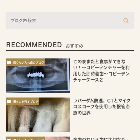
RECOMMENDED
おすすめ
このままだと食事ができな
痛くない入れ歯のブログ
い！～コピーデンチャーを利
用した即時義歯～コピーデン
チャーケース２
ラバーダム防湿、CTとマイク
根っこを残すブログ
ロスコープを使用した根管治
療の世界
奥歯のない入歯に大切なも