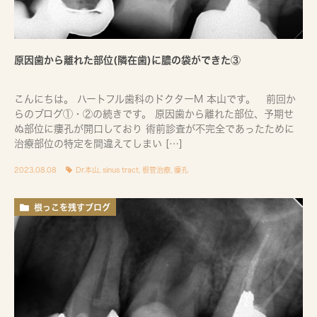
原因歯から離れた部位(隣在歯)に膿の袋ができた③
こんにちは。 ハートフル歯科のドクターM 本山です。 前回か
らのブログ①・②の続きです。 原因歯から離れた部位、予期せ
ぬ部位に瘻孔が開口しており 術前診査が不完全であったために
治療部位の特定を間違えてしまい […]
2023.08.08
Dr.本山
,
sinus tract
,
根管治療
,
瘻孔
根っこを残すブログ