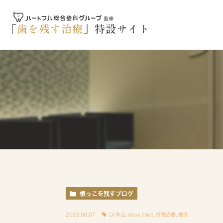
根っこを残すブログ
2023.08.07
Dr.本山
,
sinus tract
,
根管治療
,
瘻孔