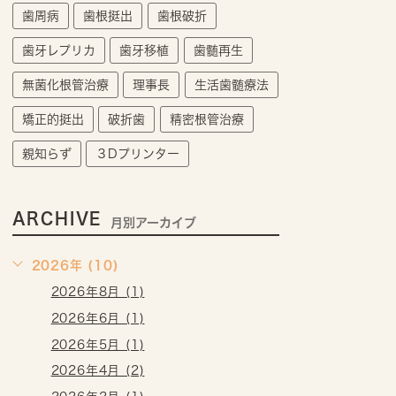
歯周病
歯根挺出
歯根破折
歯牙レプリカ
歯牙移植
歯髄再生
無菌化根管治療
理事長
生活歯髄療法
矯正的挺出
破折歯
精密根管治療
親知らず
３Dプリンター
ARCHIVE
月別アーカイブ
2026年 (10)
2026年8月 (1)
2026年6月 (1)
2026年5月 (1)
2026年4月 (2)