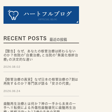
RECENT POSTS
最近の投稿
【警告】なぜ、あなたの根管治療は終わらない
のか？他院の｢自費治療｣と当院の｢無菌化根幹治
療｣の決定的な違い
2026.08.02
【根管治療の真実】なぜ日本の根管治療の7割は
再発するのか？専門医が語る「安さの代償」
2026.06.24
歯髄再生治療とは何か？神の一手から未来の一
手へ‼転倒による外傷性歯髄壊死に歯髄再生治
療・移植で守った13歳の未来の笑顔