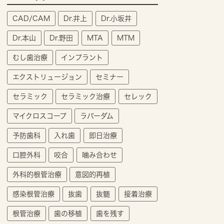
CAD/CAM
Dr.井上
Dr.小坂井
Dr.本山
Dr.野田
MTA
MTM
むし歯治療
インプラント
エクストリュージョン
セミナー
セラミック
セラミック治療
セレック
マイクロスコープ
ラバーダム
予防歯科
入れ歯
即日治療
口腔外科
咬合
噛み合わせ
外科的根管治療
意図的再植
感染根管治療
抜歯
抜髄
接着治療
根管治療
歯の移植
歯を残す