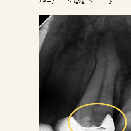
キター♪───Ｏ（≧∇≦）Ｏ────♪