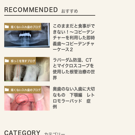
RECOMMENDED
おすすめ
このままだと食事がで
痛くない入れ歯のブログ
きない！～コピーデン
チャーを利用した即時
義歯～コピーデンチャ
ーケース２
ラバーダム防湿、CT
根っこを残すブログ
とマイクロスコープを
使用した根管治療の世
界
奥歯のない入歯に大切
痛くない入れ歯のブログ
なもの 下顎編 レト
ロモラーパッド 症
例
CATEGORY
カテゴリー