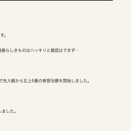
ます。
過像らしきものはハッキリと確認はできず…
うことで先入観から左上6番の根管治療を開始しました。
しました。