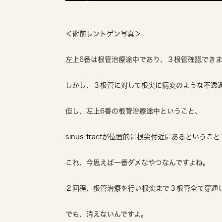
＜術前レントゲン写真＞
左上6番は根管治療途中であり、３根管確認でき
しかし、３根管に対して根尖に病変のような不透
但し、左上6番の根管治療途中ということ、
sinus tractが位置的に根尖付近にあるとい
これ、今思えば一番ダメなやつなんですよね。
２回程、根管治療を行い根尖まで３根管全て穿通
でも、消えないんですよ。