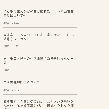
子どもの生えかけの歯が腫れた！！～萌出性歯
肉炎について～
2021.03.20
要注意！２５人の１人にある歯の突起！〜中心
結節②シーラント〜
2021.01.26
右上第二大臼歯の生活歯髄切断法を行ったケー
ス
2021.01.18
生活歯髄切断法について
2021.01.17
緊急事態！？島に帰る前に、なんとか詰め物入
れたい！④神経保護に成功！最速セラミック修