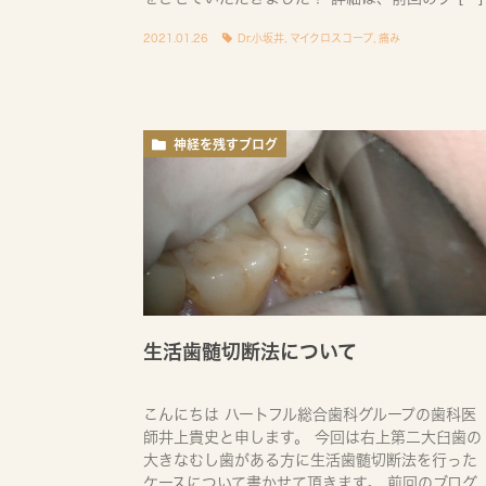
2021.01.26
Dr.小坂井
,
マイクロスコープ
,
痛み
神経を残すブログ
生活歯髄切断法について
こんにちは ハートフル総合歯科グループの歯科医
師井上貴史と申します。 今回は右上第二大臼歯の
大きなむし歯がある方に生活歯髄切断法を行った
ケースについて書かせて頂きます。 前回のブログ