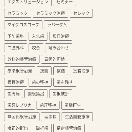
エクストリュージョン
セミナー
セラミック
セラミック治療
セレック
マイクロスコープ
ラバーダム
予防歯科
入れ歯
即日治療
口腔外科
咬合
噛み合わせ
外科的根管治療
意図的再植
感染根管治療
抜歯
抜髄
接着治療
根管治療
歯の移植
歯を残す
歯周病
歯根挺出
歯根破折
歯牙レプリカ
歯牙移植
歯髄再生
無菌化根管治療
理事長
生活歯髄療法
矯正的挺出
破折歯
精密根管治療