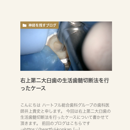
神経を残すブログ
右上第二大臼歯の生活歯髄切断法を行
ったケース
こんにちは ハートフル総合歯科グループの歯科医
師井上貴史と申します。 今回は右上第二大臼歯の
生活歯髄切断法を行ったケースについて書かせて
頂きます。 前回のブログはこちらです
→https://heartful-konkan […]