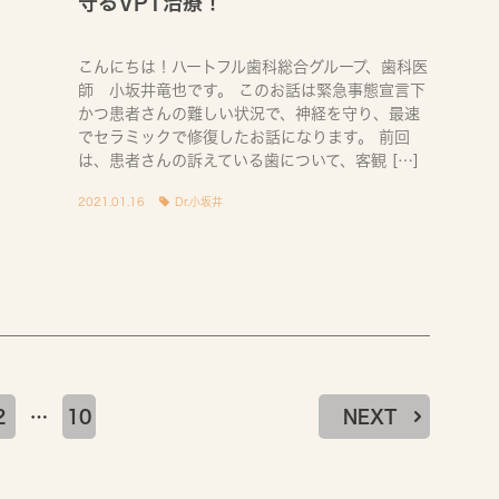
守るVPT治療！
こんにちは！ハートフル歯科総合グループ、歯科医
師 小坂井竜也です。 このお話は緊急事態宣言下
かつ患者さんの難しい状況で、神経を守り、最速
でセラミックで修復したお話になります。 前回
は、患者さんの訴えている歯について、客観 […]
2021.01.16
Dr.小坂井
2
…
10
NEXT