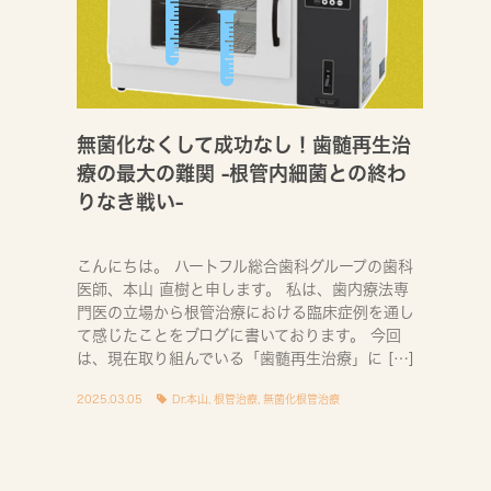
無菌化なくして成功なし！歯髄再生治
療の最大の難関 -根管内細菌との終わ
りなき戦い-
こんにちは。 ハートフル総合歯科グループの歯科
医師、本山 直樹と申します。 私は、歯内療法専
門医の立場から根管治療における臨床症例を通し
て感じたことをブログに書いております。 今回
は、現在取り組んでいる「歯髄再生治療」に […]
2025.03.05
Dr.本山
,
根管治療
,
無菌化根管治療