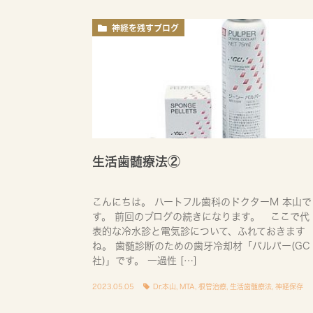
神経を残すブログ
生活歯髄療法②
こんにちは。 ハートフル歯科のドクターM 本山で
す。 前回のブログの続きになります。 ここで代
表的な冷水診と電気診について、ふれておきます
ね。 歯髄診断のための歯牙冷却材「パルパー(GC
社)」です。 一過性 […]
2023.05.05
Dr.本山
,
MTA
,
根管治療
,
生活歯髄療法
,
神経保存