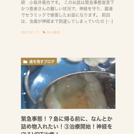
師 小坂井竜也です。 このお話は緊急事態宣言下
かつ患者さんの難しい状況で、神経を守り、最速
でセラミックで修復したお話になります。 前回
は、虫歯が神経まで到達してしまっていたの […]
2021.01.17
Dr.小坂井
歯を残すブログ
緊急事態！？島に帰る前に、なんとか
詰め物入れたい！③治療開始！神経を