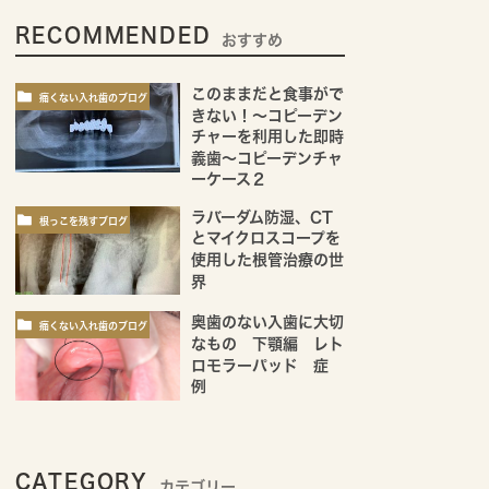
RECOMMENDED
おすすめ
このままだと食事がで
痛くない入れ歯のブログ
きない！～コピーデン
チャーを利用した即時
義歯～コピーデンチャ
ーケース２
ラバーダム防湿、CT
根っこを残すブログ
とマイクロスコープを
使用した根管治療の世
界
奥歯のない入歯に大切
痛くない入れ歯のブログ
なもの 下顎編 レト
ロモラーパッド 症
例
CATEGORY
カテゴリー