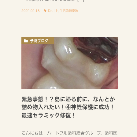
2021.01.18
Dr.井上
,
生活歯髄療法
予防ブログ
緊急事態！？島に帰る前に、なんとか
詰め物入れたい！④神経保護に成功！
最速セラミック修復！
こんにちは！ハートフル歯科総合グループ、歯科医