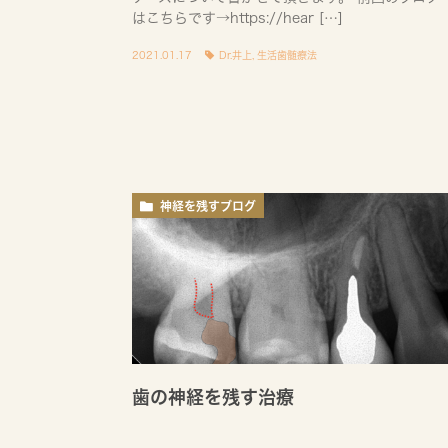
はこちらです→https://hear […]
2021.01.17
Dr.井上
,
生活歯髄療法
神経を残すブログ
歯の神経を残す治療