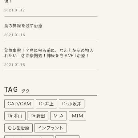
復！
2021.01.17
歯の神経を残す治療
2021.01.16
緊急事態！？島に帰る前に、なんとか詰め物入
れたい！③治療開始！神経を守るVPT治療！
2021.01.16
TAG
タグ
CAD/CAM
Dr.井上
Dr.小坂井
Dr.本山
Dr.野田
MTA
MTM
むし歯治療
インプラント