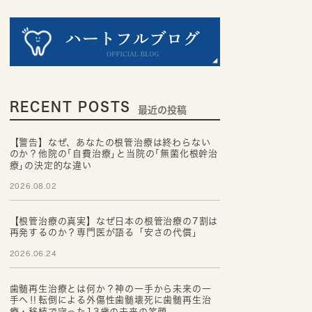
RECENT POSTS
最近の投稿
【警告】なぜ、あなたの根管治療は終わらない
のか？他院の｢自費治療｣と当院の｢無菌化根幹治
療｣の決定的な違い
2026.08.02
【根管治療の真実】なぜ日本の根管治療の7割は
再発するのか？専門医が語る「安さの代償」
2026.06.24
歯髄再生治療とは何か？神の一手から未来の一
手へ‼転倒による外傷性歯髄壊死に歯髄再生治
療・移植で守った13歳の未来の笑顔