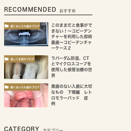
RECOMMENDED
おすすめ
このままだと食事がで
痛くない入れ歯のブログ
きない！～コピーデン
チャーを利用した即時
義歯～コピーデンチャ
ーケース２
ラバーダム防湿、CT
根っこを残すブログ
とマイクロスコープを
使用した根管治療の世
界
奥歯のない入歯に大切
痛くない入れ歯のブログ
なもの 下顎編 レト
ロモラーパッド 症
例
CATEGORY
カテゴリー