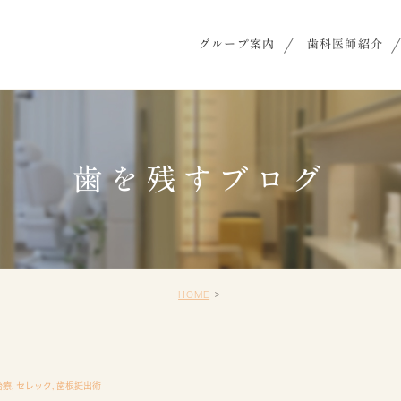
グループ案内
歯科医師紹介
歯を残すブログ
HOME
治療
,
セレック
,
歯根挺出術