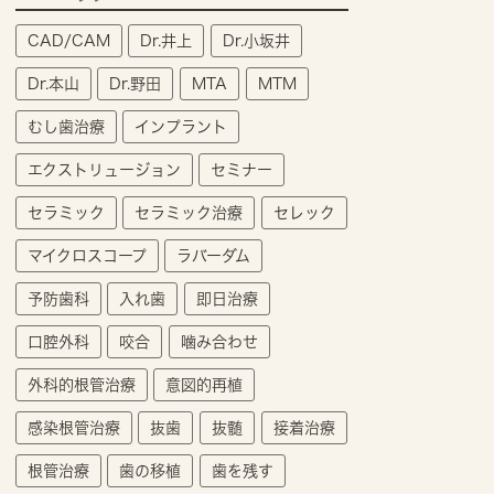
CAD/CAM
Dr.井上
Dr.小坂井
Dr.本山
Dr.野田
MTA
MTM
むし歯治療
インプラント
エクストリュージョン
セミナー
セラミック
セラミック治療
セレック
マイクロスコープ
ラバーダム
予防歯科
入れ歯
即日治療
口腔外科
咬合
噛み合わせ
外科的根管治療
意図的再植
感染根管治療
抜歯
抜髄
接着治療
根管治療
歯の移植
歯を残す