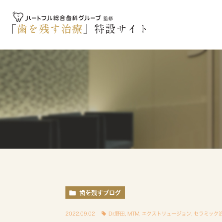
歯を残すブログ
2022.09.02
Dr.野田
,
MTM
,
エクストリュージョン
,
セラミック