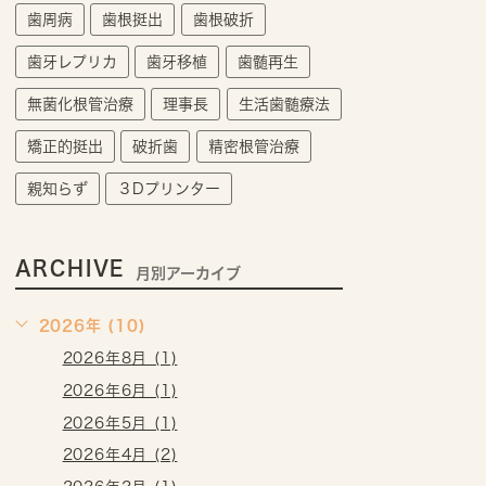
歯周病
歯根挺出
歯根破折
歯牙レプリカ
歯牙移植
歯髄再生
無菌化根管治療
理事長
生活歯髄療法
矯正的挺出
破折歯
精密根管治療
親知らず
３Dプリンター
ARCHIVE
月別アーカイブ
2026年 (10)
2026年8月 (1)
2026年6月 (1)
2026年5月 (1)
2026年4月 (2)