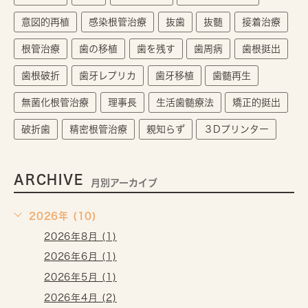
意図的再植
感染根管治療
抜歯
抜髄
接着治療
根管治療
歯の移植
歯を残す
歯周病
歯根挺出
歯根破折
歯牙レプリカ
歯牙移植
歯髄再生
無菌化根管治療
理事長
生活歯髄療法
矯正的挺出
破折歯
精密根管治療
親知らず
３Dプリンター
ARCHIVE
月別アーカイブ
2026年 (10)
2026年8月 (1)
2026年6月 (1)
2026年5月 (1)
2026年4月 (2)