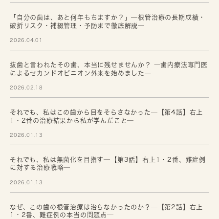
「自分の歯は、あと何年もちますか？」─根管治療の長期成績・
破折リスク・補綴管理・予防まで徹底解説─
2026.04.01
抜歯と言われたその歯、本当に残せませんか？ ―歯内療法専門医
によるセカンドオピニオン外来を始めました―
2026.02.18
それでも、私はこの歯から目をそらさなかった─【第4話】右上
1・2番の治療結果から私が学んだこと─
2026.01.13
それでも、私は無菌化を目指す─【第3話】右上1・2番、難症例
に対する治療戦略─
2026.01.13
なぜ、この歯の根管治療は治らなかったのか？─【第2話】右上
1・2番、難症例の本当の問題点─