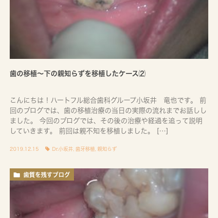
歯の移植〜下の親知らずを移植したケース⑵
こんにちは！ハートフル総合歯科グループ小坂井 竜也です。 前
回のブログでは、歯の移植治療の当日の実際の流れまでお話しし
ました。 今回のブログでは、その後の治療や経過を追って説明
していきます。 前回は親不知を移植しました。 […]
2019.12.15
Dr.小坂井
,
歯牙移植
,
親知らず
歯質を残すブログ