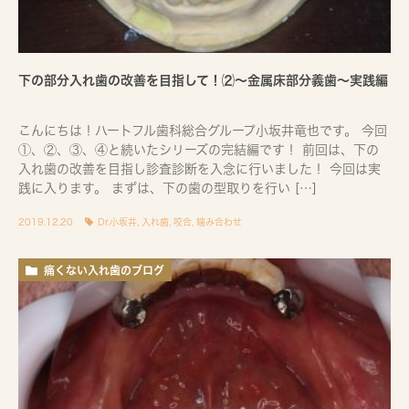
下の部分入れ歯の改善を目指して！⑵〜金属床部分義歯〜実践編
こんにちは！ハートフル歯科総合グループ小坂井竜也です。 今回
①、②、③、④と続いたシリーズの完結編です！ 前回は、下の
入れ歯の改善を目指し診査診断を入念に行いました！ 今回は実
践に入ります。 まずは、下の歯の型取りを行い […]
2019.12.20
Dr.小坂井
,
入れ歯
,
咬合
,
噛み合わせ
痛くない入れ歯のブログ