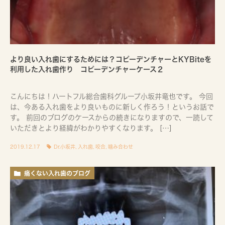
より良い入れ歯にするためには？コピーデンチャーとKYBiteを
利用した入れ歯作り コピーデンチャーケース２
こんにちは！ハートフル総合歯科グループ小坂井竜也です。 今回
は、今ある入れ歯をより良いものに新しく作ろう！というお話で
す。 前回のブログのケースからの続きになりますので、一読して
いただきとより経緯がわかりやすくなります。 […]
2019.12.17
Dr.小坂井
,
入れ歯
,
咬合
,
噛み合わせ
痛くない入れ歯のブログ