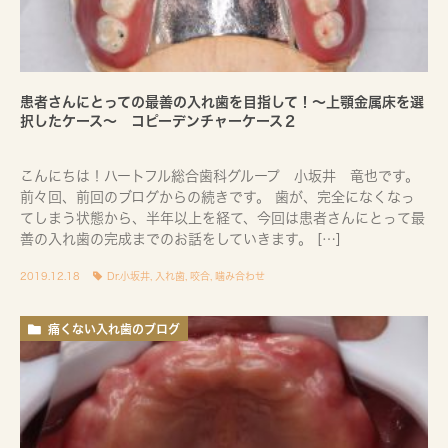
患者さんにとっての最善の入れ歯を目指して！〜上顎金属床を選
択したケース〜 コピーデンチャーケース２
こんにちは！ハートフル総合歯科グループ 小坂井 竜也です。
前々回、前回のブログからの続きです。 歯が、完全になくなっ
てしまう状態から、半年以上を経て、今回は患者さんにとって最
善の入れ歯の完成までのお話をしていきます。 […]
2019.12.18
Dr.小坂井
,
入れ歯
,
咬合
,
噛み合わせ
痛くない入れ歯のブログ