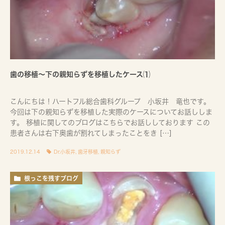
歯の移植〜下の親知らずを移植したケース⑴
こんにちは！ハートフル総合歯科グループ 小坂井 竜也です。
今回は下の親知らずを移植した実際のケースについてお話ししま
す。 移植に関してのブログはこちらでお話ししております この
患者さんは右下奥歯が割れてしまったことをき […]
2019.12.14
Dr.小坂井
,
歯牙移植
,
親知らず
根っこを残すブログ