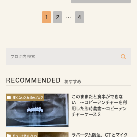
1
2
…
4
RECOMMENDED
おすすめ
このままだと食事ができな
痛くない入れ歯のブログ
い！～コピーデンチャーを利
用した即時義歯～コピーデン
チャーケース２
ラバーダム防湿、CTとマイク
根っこを残すブログ