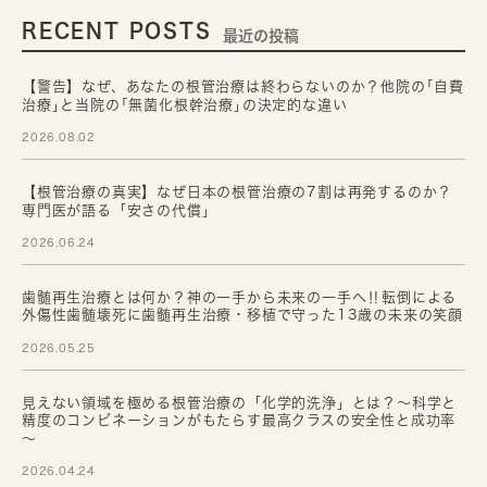
RECENT POSTS
最近の投稿
【警告】なぜ、あなたの根管治療は終わらないのか？他院の｢自費
治療｣と当院の｢無菌化根幹治療｣の決定的な違い
2026.08.02
【根管治療の真実】なぜ日本の根管治療の7割は再発するのか？
専門医が語る「安さの代償」
2026.06.24
歯髄再生治療とは何か？神の一手から未来の一手へ‼転倒による
外傷性歯髄壊死に歯髄再生治療・移植で守った13歳の未来の笑顔
2026.05.25
見えない領域を極める根管治療の「化学的洗浄」とは？～科学と
精度のコンビネーションがもたらす最高クラスの安全性と成功率
～
2026.04.24