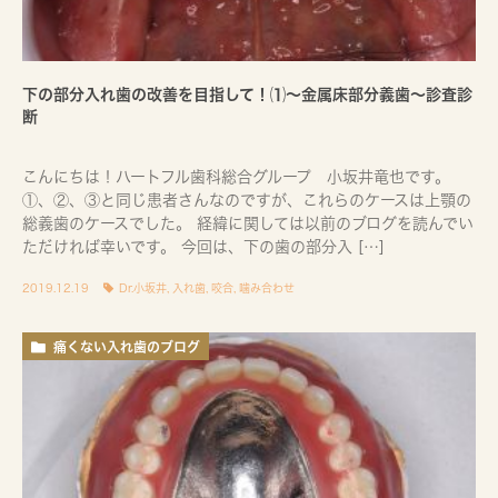
下の部分入れ歯の改善を目指して！⑴〜金属床部分義歯〜診査診
断
こんにちは！ハートフル歯科総合グループ 小坂井竜也です。
①、②、③と同じ患者さんなのですが、これらのケースは上顎の
総義歯のケースでした。 経緯に関しては以前のブログを読んでい
ただければ幸いです。 今回は、下の歯の部分入 […]
2019.12.19
Dr.小坂井
,
入れ歯
,
咬合
,
噛み合わせ
痛くない入れ歯のブログ