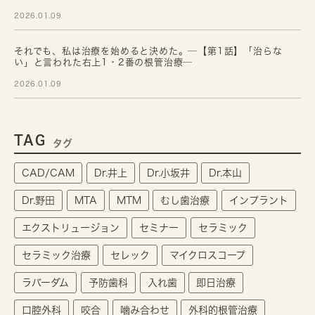
2026.01.09
それでも、私は治療を始めると決めた。─【第1話】「治らな
い」と言われた右上1・2番の根管治療─
2026.01.09
TAG
タグ
CAD/CAM
Dr.井上
Dr.小坂井
Dr.本山
Dr.野田
MTA
MTM
むし歯治療
インプラント
エクストリュージョン
セミナー
セラミック
セラミック治療
セレック
マイクロスコープ
ラバーダム
予防歯科
入れ歯
即日治療
口腔外科
咬合
噛み合わせ
外科的根管治療