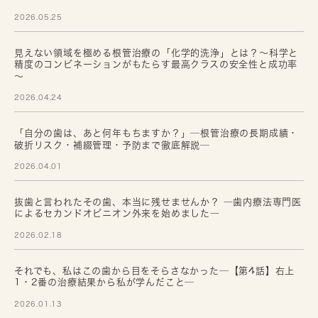
2026.05.25
見えない領域を極める根管治療の「化学的洗浄」とは？～科学と
精度のコンビネーションがもたらす最高クラスの安全性と成功率
～
2026.04.24
「自分の歯は、あと何年もちますか？」─根管治療の長期成績・
破折リスク・補綴管理・予防まで徹底解説─
2026.04.01
抜歯と言われたその歯、本当に残せませんか？ ―歯内療法専門医
によるセカンドオピニオン外来を始めました―
2026.02.18
それでも、私はこの歯から目をそらさなかった─【第4話】右上
1・2番の治療結果から私が学んだこと─
2026.01.13