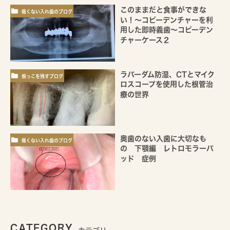
このままだと食事ができな
痛くない入れ歯のブログ
い！～コピーデンチャーを利
用した即時義歯～コピーデン
チャーケース２
ラバーダム防湿、CTとマイク
根っこを残すブログ
ロスコープを使用した根管治
療の世界
奥歯のない入歯に大切なも
痛くない入れ歯のブログ
の 下顎編 レトロモラーパ
ッド 症例
CATEGORY