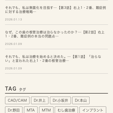
それでも、私は無菌化を目指す─【第3話】右上1・2番、難症例
に対する治療戦略─
2026.01.13
なぜ、この歯の根管治療は治らなかったのか？─【第2話】右上
1・2番、難症例の本当の問題点─
2026.01.09
それでも、私は治療を始めると決めた。─【第1話】「治らな
い」と言われた右上1・2番の根管治療─
2026.01.09
TAG
タグ
CAD/CAM
Dr.井上
Dr.小坂井
Dr.本山
Dr.野田
MTA
MTM
むし歯治療
インプラント