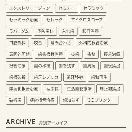
エクストリュージョン
セミナー
セラミック
セラミック治療
セレック
マイクロスコープ
ラバーダム
予防歯科
入れ歯
即日治療
口腔外科
咬合
噛み合わせ
外科的根管治療
意図的再植
感染根管治療
抜歯
抜髄
接着治療
根管治療
歯の移植
歯を残す
歯周病
歯根挺出
歯根破折
歯牙レプリカ
歯牙移植
歯髄再生
無菌化根管治療
理事長
生活歯髄療法
矯正的挺出
破折歯
精密根管治療
親知らず
３Dプリンター
ARCHIVE
月別アーカイブ