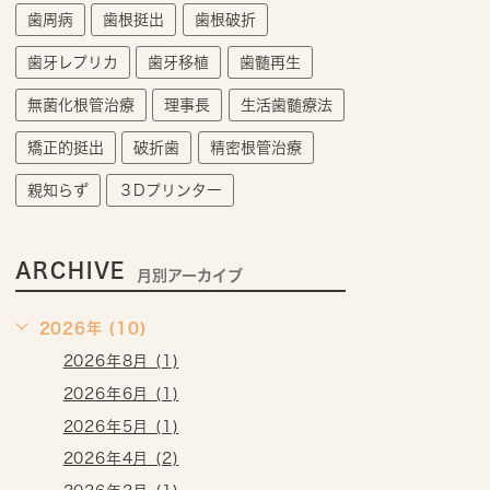
歯周病
歯根挺出
歯根破折
歯牙レプリカ
歯牙移植
歯髄再生
無菌化根管治療
理事長
生活歯髄療法
矯正的挺出
破折歯
精密根管治療
親知らず
３Dプリンター
ARCHIVE
月別アーカイブ
2026年 (10)
2026年8月 (1)
2026年6月 (1)
2026年5月 (1)
2026年4月 (2)