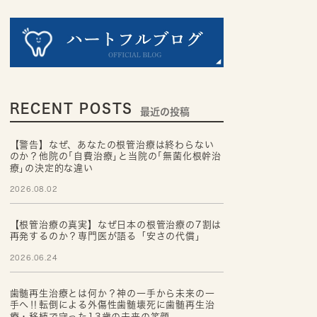
RECENT POSTS
最近の投稿
【警告】なぜ、あなたの根管治療は終わらない
のか？他院の｢自費治療｣と当院の｢無菌化根幹治
療｣の決定的な違い
2026.08.02
【根管治療の真実】なぜ日本の根管治療の7割は
再発するのか？専門医が語る「安さの代償」
2026.06.24
歯髄再生治療とは何か？神の一手から未来の一
手へ‼転倒による外傷性歯髄壊死に歯髄再生治
療・移植で守った13歳の未来の笑顔