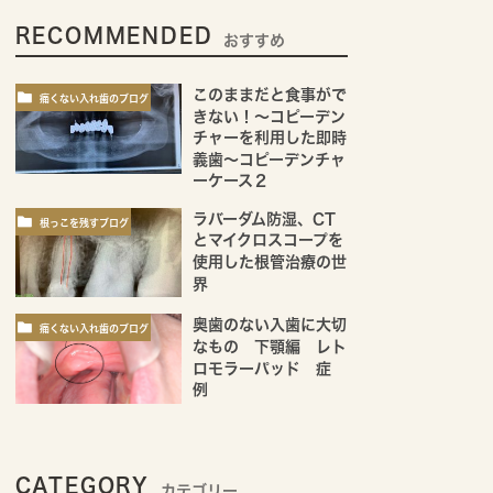
RECOMMENDED
おすすめ
このままだと食事がで
痛くない入れ歯のブログ
きない！～コピーデン
チャーを利用した即時
義歯～コピーデンチャ
ーケース２
ラバーダム防湿、CT
根っこを残すブログ
とマイクロスコープを
使用した根管治療の世
界
奥歯のない入歯に大切
痛くない入れ歯のブログ
なもの 下顎編 レト
ロモラーパッド 症
例
CATEGORY
カテゴリー