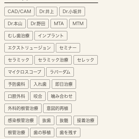
CAD/CAM
Dr.井上
Dr.小坂井
Dr.本山
Dr.野田
MTA
MTM
むし歯治療
インプラント
エクストリュージョン
セミナー
セラミック
セラミック治療
セレック
マイクロスコープ
ラバーダム
予防歯科
入れ歯
即日治療
口腔外科
咬合
噛み合わせ
外科的根管治療
意図的再植
感染根管治療
抜歯
抜髄
接着治療
根管治療
歯の移植
歯を残す