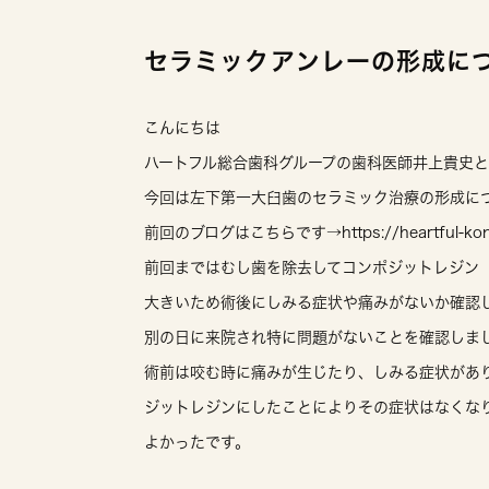
セラミックアンレーの形成に
こんにちは
ハートフル総合歯科グループの歯科医師井上貴史
今回は左下第一大臼歯のセラミック治療の形成に
前回のブログはこちらです→https://heartful-konka
前回まではむし歯を除去してコンポジットレジン
大きいため術後にしみる症状や痛みがないか確認
別の日に来院され特に問題がないことを確認しま
術前は咬む時に痛みが生じたり、しみる症状があ
ジットレジンにしたことによりその症状はなくな
よかったです。