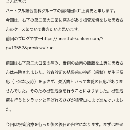
こんにちは
ハートフル総合歯科グループの歯科医師井上貴史と申します。
今回は、右下の第二第大臼歯に痛みがあり根管充填をした患者さ
んのケースについて書きたいと思います。
前回のブログです→https://heartful-konkan.com/?
p=19552&preview=true
前回は右下第二大臼歯の痛み、舌側の歯肉の腫脹を主訴に患者さ
んは来院されました。診査診断の結果歯の神経（歯髄）が生活反
応（正常な反応）を示さず、失活歯といって歯髄の反応がありま
せんでした。そのため根管治療を行うことになりました。根管治
療を行うとクラックと呼ばれるひびが根管口にまで進んでいまし
た。
今回は根管治療を行った後の後日の内容になります。まずは経過