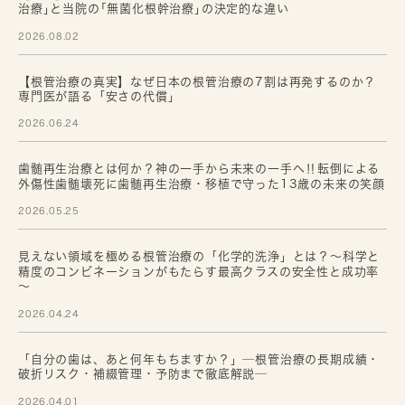
治療｣と当院の｢無菌化根幹治療｣の決定的な違い
2026.08.02
【根管治療の真実】なぜ日本の根管治療の7割は再発するのか？
専門医が語る「安さの代償」
2026.06.24
歯髄再生治療とは何か？神の一手から未来の一手へ‼転倒による
外傷性歯髄壊死に歯髄再生治療・移植で守った13歳の未来の笑顔
2026.05.25
見えない領域を極める根管治療の「化学的洗浄」とは？～科学と
精度のコンビネーションがもたらす最高クラスの安全性と成功率
～
2026.04.24
「自分の歯は、あと何年もちますか？」─根管治療の長期成績・
破折リスク・補綴管理・予防まで徹底解説─
2026.04.01