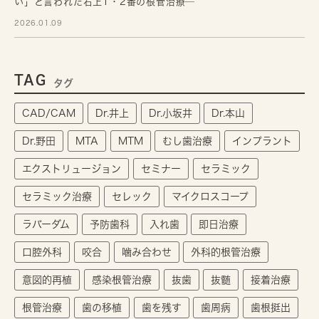
い」と言われた右上1・2番の根管治療─
2026.01.09
TAG
タグ
CAD/CAM
Dr.井上
Dr.小坂井
Dr.本山
Dr.野田
MTA
MTM
むし歯治療
インプラント
エクストリュージョン
セミナー
セラミック
セラミック治療
セレック
マイクロスコープ
ラバーダム
予防歯科
入れ歯
即日治療
口腔外科
咬合
噛み合わせ
外科的根管治療
意図的再植
感染根管治療
抜歯
抜髄
接着治療
根管治療
歯の移植
歯を残す
歯周病
歯根挺出