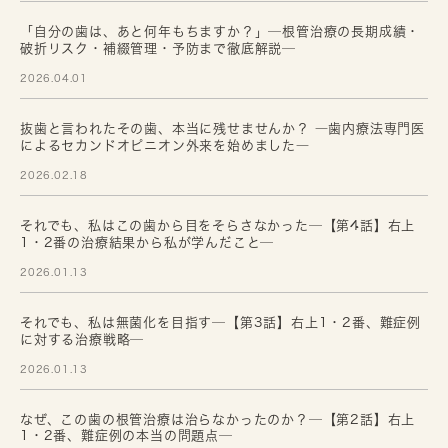
「自分の歯は、あと何年もちますか？」─根管治療の長期成績・
破折リスク・補綴管理・予防まで徹底解説─
2026.04.01
抜歯と言われたその歯、本当に残せませんか？ ―歯内療法専門医
によるセカンドオピニオン外来を始めました―
2026.02.18
それでも、私はこの歯から目をそらさなかった─【第4話】右上
1・2番の治療結果から私が学んだこと─
2026.01.13
それでも、私は無菌化を目指す─【第3話】右上1・2番、難症例
に対する治療戦略─
2026.01.13
なぜ、この歯の根管治療は治らなかったのか？─【第2話】右上
1・2番、難症例の本当の問題点─