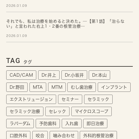
2026.01.09
それでも、私は治療を始めると決めた。─【第1話】「治らな
い」と言われた右上1・2番の根管治療─
2026.01.09
TAG
タグ
CAD/CAM
Dr.井上
Dr.小坂井
Dr.本山
Dr.野田
MTA
MTM
むし歯治療
インプラント
エクストリュージョン
セミナー
セラミック
セラミック治療
セレック
マイクロスコープ
ラバーダム
予防歯科
入れ歯
即日治療
口腔外科
咬合
噛み合わせ
外科的根管治療