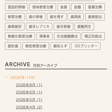
意図的再植
感染根管治療
抜歯
抜髄
接着治療
根管治療
歯の移植
歯を残す
歯周病
歯根挺出
歯根破折
歯牙レプリカ
歯牙移植
歯髄再生
無菌化根管治療
理事長
生活歯髄療法
矯正的挺出
破折歯
精密根管治療
親知らず
３Dプリンター
ARCHIVE
月別アーカイブ
2026年 (10)
2026年8月 (1)
2026年6月 (1)
2026年5月 (1)
2026年4月 (2)