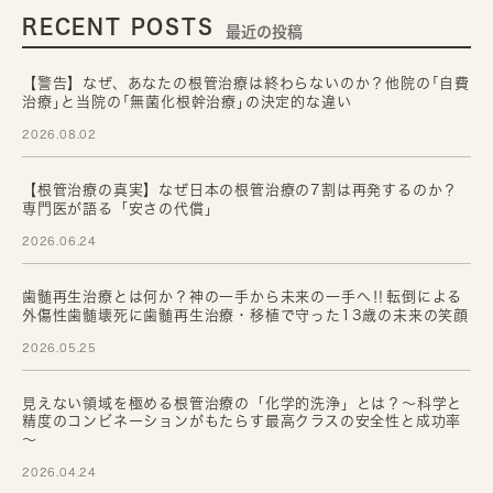
RECENT POSTS
最近の投稿
【警告】なぜ、あなたの根管治療は終わらないのか？他院の｢自費
治療｣と当院の｢無菌化根幹治療｣の決定的な違い
2026.08.02
【根管治療の真実】なぜ日本の根管治療の7割は再発するのか？
専門医が語る「安さの代償」
2026.06.24
歯髄再生治療とは何か？神の一手から未来の一手へ‼転倒による
外傷性歯髄壊死に歯髄再生治療・移植で守った13歳の未来の笑顔
2026.05.25
見えない領域を極める根管治療の「化学的洗浄」とは？～科学と
精度のコンビネーションがもたらす最高クラスの安全性と成功率
～
2026.04.24