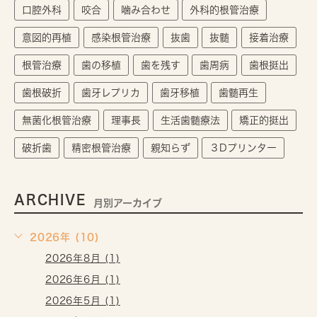
口腔外科
咬合
噛み合わせ
外科的根管治療
意図的再植
感染根管治療
抜歯
抜髄
接着治療
根管治療
歯の移植
歯を残す
歯周病
歯根挺出
歯根破折
歯牙レプリカ
歯牙移植
歯髄再生
無菌化根管治療
理事長
生活歯髄療法
矯正的挺出
破折歯
精密根管治療
親知らず
３Dプリンター
ARCHIVE
月別アーカイブ
2026年 (10)
2026年8月 (1)
2026年6月 (1)
2026年5月 (1)