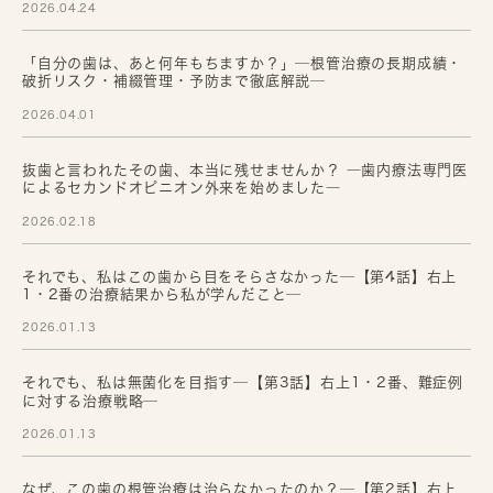
2026.04.24
「自分の歯は、あと何年もちますか？」─根管治療の長期成績・
破折リスク・補綴管理・予防まで徹底解説─
2026.04.01
抜歯と言われたその歯、本当に残せませんか？ ―歯内療法専門医
によるセカンドオピニオン外来を始めました―
2026.02.18
それでも、私はこの歯から目をそらさなかった─【第4話】右上
1・2番の治療結果から私が学んだこと─
2026.01.13
それでも、私は無菌化を目指す─【第3話】右上1・2番、難症例
に対する治療戦略─
2026.01.13
なぜ、この歯の根管治療は治らなかったのか？─【第2話】右上