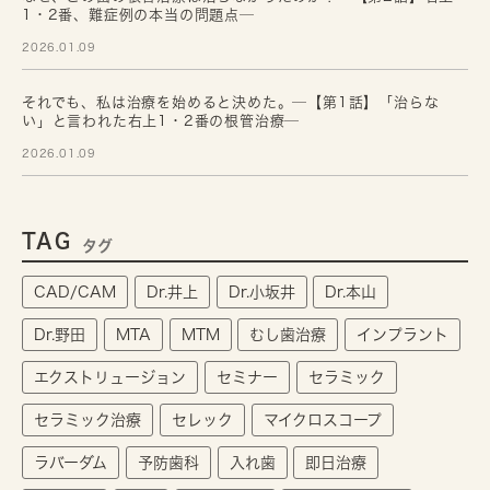
1・2番、難症例の本当の問題点─
2026.01.09
それでも、私は治療を始めると決めた。─【第1話】「治らな
い」と言われた右上1・2番の根管治療─
2026.01.09
TAG
タグ
CAD/CAM
Dr.井上
Dr.小坂井
Dr.本山
Dr.野田
MTA
MTM
むし歯治療
インプラント
エクストリュージョン
セミナー
セラミック
セラミック治療
セレック
マイクロスコープ
ラバーダム
予防歯科
入れ歯
即日治療