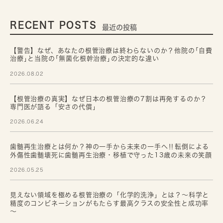
RECENT POSTS
最近の投稿
【警告】なぜ、あなたの根管治療は終わらないのか？他院の｢自費
治療｣と当院の｢無菌化根幹治療｣の決定的な違い
2026.08.02
【根管治療の真実】なぜ日本の根管治療の7割は再発するのか？
専門医が語る「安さの代償」
2026.06.24
歯髄再生治療とは何か？神の一手から未来の一手へ‼転倒による
外傷性歯髄壊死に歯髄再生治療・移植で守った13歳の未来の笑顔
2026.05.25
見えない領域を極める根管治療の「化学的洗浄」とは？～科学と
精度のコンビネーションがもたらす最高クラスの安全性と成功率
～