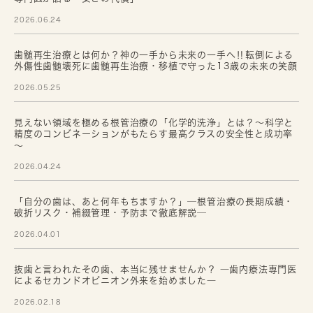
2026.06.24
歯髄再生治療とは何か？神の一手から未来の一手へ‼転倒による
外傷性歯髄壊死に歯髄再生治療・移植で守った13歳の未来の笑顔
2026.05.25
見えない領域を極める根管治療の「化学的洗浄」とは？～科学と
精度のコンビネーションがもたらす最高クラスの安全性と成功率
～
2026.04.24
「自分の歯は、あと何年もちますか？」─根管治療の長期成績・
破折リスク・補綴管理・予防まで徹底解説─
2026.04.01
抜歯と言われたその歯、本当に残せませんか？ ―歯内療法専門医
によるセカンドオピニオン外来を始めました―
2026.02.18