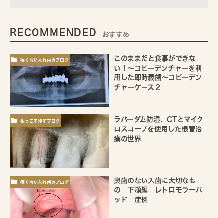
RECOMMENDED
おすすめ
このままだと食事ができな
痛くない入れ歯のブログ
い！～コピーデンチャーを利
用した即時義歯～コピーデン
チャーケース２
ラバーダム防湿、CTとマイク
根っこを残すブログ
ロスコープを使用した根管治
療の世界
奥歯のない入歯に大切なも
痛くない入れ歯のブログ
の 下顎編 レトロモラーパ
ッド 症例