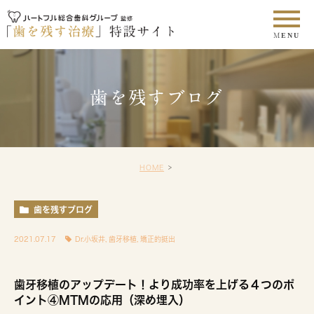
歯を残すブログ
HOME
歯を残すブログ
2021.07.17
Dr.小坂井
,
歯牙移植
,
矯正的挺出
歯牙移植のアップデート！より成功率を上げる４つのポ
イント④MTMの応用（深め埋入）