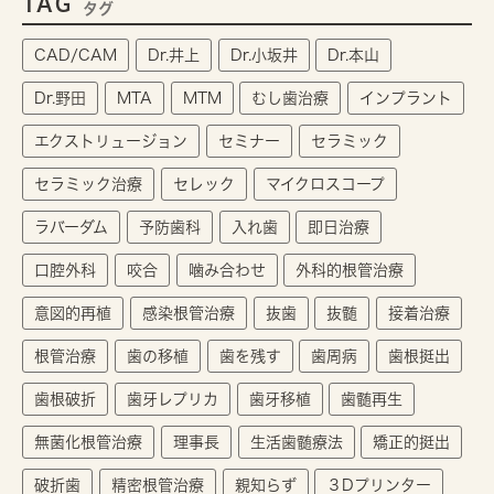
TAG
タグ
CAD/CAM
Dr.井上
Dr.小坂井
Dr.本山
Dr.野田
MTA
MTM
むし歯治療
インプラント
エクストリュージョン
セミナー
セラミック
セラミック治療
セレック
マイクロスコープ
ラバーダム
予防歯科
入れ歯
即日治療
口腔外科
咬合
噛み合わせ
外科的根管治療
意図的再植
感染根管治療
抜歯
抜髄
接着治療
根管治療
歯の移植
歯を残す
歯周病
歯根挺出
歯根破折
歯牙レプリカ
歯牙移植
歯髄再生
無菌化根管治療
理事長
生活歯髄療法
矯正的挺出
破折歯
精密根管治療
親知らず
３Dプリンター