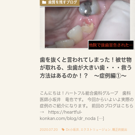
歯質を残すブログ
歯を抜くと言われてしまった！被せ物
が取れる、虫歯が大きい歯・・・救う
方法はあるのか！？ 〜症例編①〜
こんにちは！ハートフル総合歯科グループ 歯科
医師小坂井 竜也です。 今回からいよいよ実際の
症例のご紹介になります。 前回のブログはこちら
→ https://heartful-
konkan.com/blog/dr_noda […]
2020.07.20
Dr.小坂井
,
エクストリュージョン
,
矯正的挺出