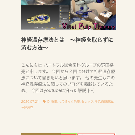
神経温存療法とは 〜神経を取らずに
済む方法〜
こんにちは ハートフル総合歯科グループの野田裕
亮と申します。 今回から２回に分けて神経温存療
法について書きたいと思います。 他の先生もこの
神経温存療法に関してのブログを掲載しているた
め、 今回はyoutubeに沿った解説 […]
2020.07.21
Dr.野田
,
セラミック治療
,
セレック
,
生活歯髄療法
,
神経温存