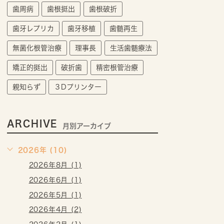
歯周病
歯根挺出
歯根破折
歯牙レプリカ
歯牙移植
歯髄再生
無菌化根管治療
理事長
生活歯髄療法
矯正的挺出
破折歯
精密根管治療
親知らず
３Dプリンター
ARCHIVE
月別アーカイブ
2026年 (10)
2026年8月 (1)
2026年6月 (1)
2026年5月 (1)
2026年4月 (2)