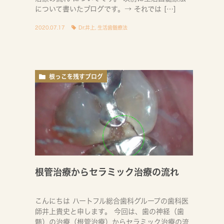
について書いたブログです。→ それでは […]
2020.07.17
Dr.井上
,
生活歯髄療法
根っこを残すブログ
根管治療からセラミック治療の流れ
こんにちは ハートフル総合歯科グループの歯科医
師井上貴史と申します。 今回は、歯の神経（歯
髄）の治療（根管治療）からセラミック治療の流