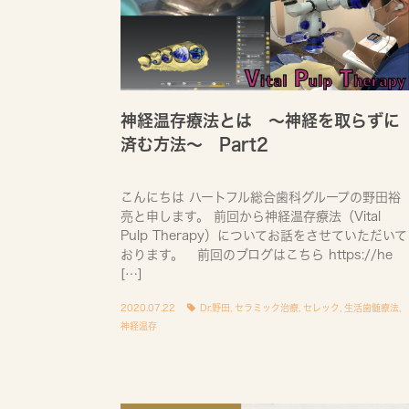
神経温存療法とは 〜神経を取らずに
済む方法〜 Part2
こんにちは ハートフル総合歯科グループの野田裕
亮と申します。 前回から神経温存療法（Vital
Pulp Therapy）についてお話をさせていただいて
おります。 前回のブログはこちら https://he
[…]
2020.07.22
Dr.野田
,
セラミック治療
,
セレック
,
生活歯髄療法
,
神経温存