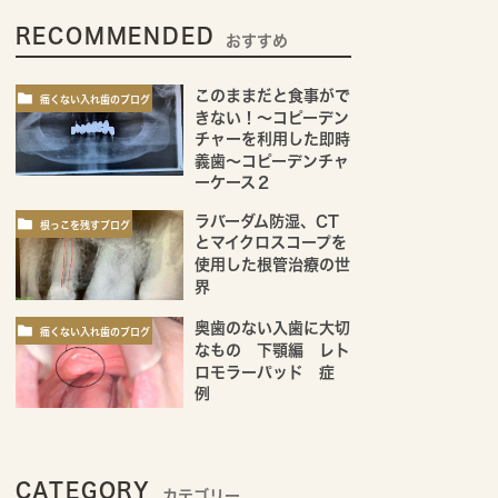
RECOMMENDED
おすすめ
このままだと食事がで
痛くない入れ歯のブログ
きない！～コピーデン
チャーを利用した即時
義歯～コピーデンチャ
ーケース２
ラバーダム防湿、CT
根っこを残すブログ
とマイクロスコープを
使用した根管治療の世
界
奥歯のない入歯に大切
痛くない入れ歯のブログ
なもの 下顎編 レト
ロモラーパッド 症
例
CATEGORY
カテゴリー