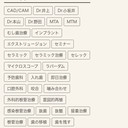
CAD/CAM
Dr.井上
Dr.小坂井
Dr.本山
Dr.野田
MTA
MTM
むし歯治療
インプラント
エクストリュージョン
セミナー
セラミック
セラミック治療
セレック
マイクロスコープ
ラバーダム
予防歯科
入れ歯
即日治療
口腔外科
咬合
噛み合わせ
外科的根管治療
意図的再植
感染根管治療
抜歯
抜髄
接着治療
根管治療
歯の移植
歯を残す