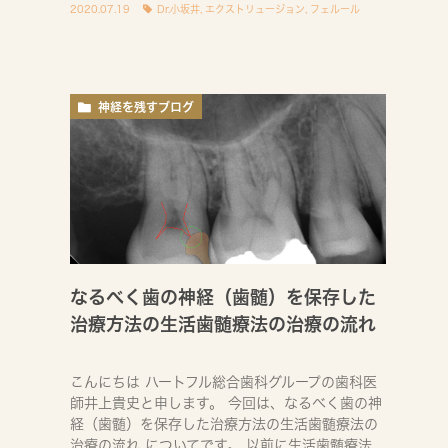
2020.07.19
Dr.小坂井
,
エクストリュージョン
,
フェルール
神経を残すブログ
なるべく歯の神経（歯髄）を保存した
治療方法の生活歯髄療法の治療の流れ
こんにちは ハートフル総合歯科グループの歯科医
師井上貴史と申します。 今回は、なるべく歯の神
経（歯髄）を保存した治療方法の生活歯髄療法の
治療の流れ についてです。 以前に生活歯髄療法