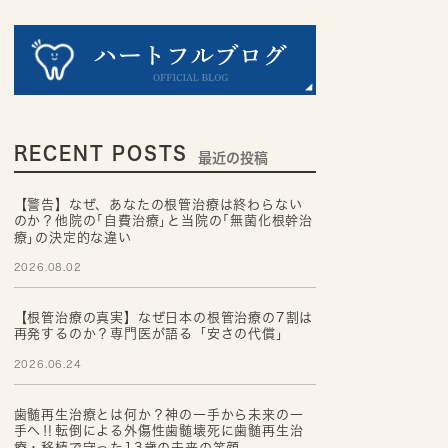
RECENT POSTS
最近の投稿
【警告】なぜ、あなたの根管治療は終わらない
のか？他院の｢自費治療｣と当院の｢無菌化根幹治
療｣の決定的な違い
2026.08.02
【根管治療の真実】なぜ日本の根管治療の7割は
再発するのか？専門医が語る「安さの代償」
2026.06.24
歯髄再生治療とは何か？神の一手から未来の一
手へ‼転倒による外傷性歯髄壊死に歯髄再生治
療・移植で守った13歳の未来の笑顔