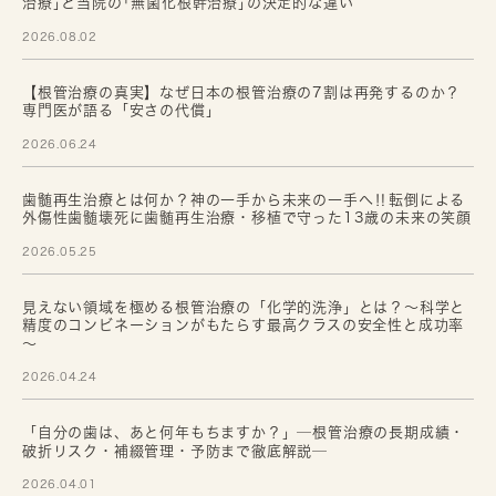
治療｣と当院の｢無菌化根幹治療｣の決定的な違い
2026.08.02
【根管治療の真実】なぜ日本の根管治療の7割は再発するのか？
専門医が語る「安さの代償」
2026.06.24
歯髄再生治療とは何か？神の一手から未来の一手へ‼転倒による
外傷性歯髄壊死に歯髄再生治療・移植で守った13歳の未来の笑顔
2026.05.25
見えない領域を極める根管治療の「化学的洗浄」とは？～科学と
精度のコンビネーションがもたらす最高クラスの安全性と成功率
～
2026.04.24
「自分の歯は、あと何年もちますか？」─根管治療の長期成績・
破折リスク・補綴管理・予防まで徹底解説─
2026.04.01