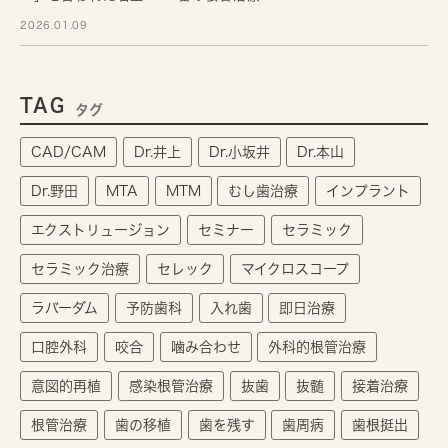
2026.01.09
TAG
タグ
CAD/CAM
Dr.井上
Dr.小坂井
Dr.本山
Dr.野田
MTA
MTM
むし歯治療
インプラント
エクストリュージョン
セミナー
セラミック
セラミック治療
セレック
マイクロスコープ
ラバーダム
予防歯科
入れ歯
即日治療
口腔外科
咬合
噛み合わせ
外科的根管治療
意図的再植
感染根管治療
抜歯
抜髄
接着治療
根管治療
歯の移植
歯を残す
歯周病
歯根挺出