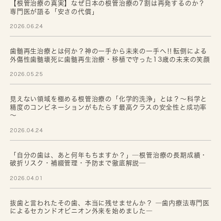
【根管治療の真実】なぜ日本の根管治療の7割は再発するのか？
専門医が語る「安さの代償」
2026.06.24
歯髄再生治療とは何か？神の一手から未来の一手へ‼転倒による
外傷性歯髄壊死に歯髄再生治療・移植で守った13歳の未来の笑顔
2026.05.25
見えない領域を極める根管治療の「化学的洗浄」とは？～科学と
精度のコンビネーションがもたらす最高クラスの安全性と成功率
～
2026.04.24
「自分の歯は、あと何年もちますか？」─根管治療の長期成績・
破折リスク・補綴管理・予防まで徹底解説─
2026.04.01
抜歯と言われたその歯、本当に残せませんか？ ―歯内療法専門医
によるセカンドオピニオン外来を始めました―