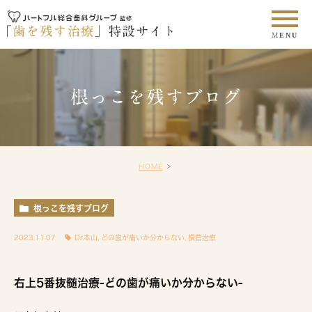
根っこを残すブログ
HOME
根っこを残すブログ
2023.11.07
Dr.本山
,
どの歯が痛いか分からない
,
根管治療
右上5番抜髄治療-どの歯が痛いか分からない-