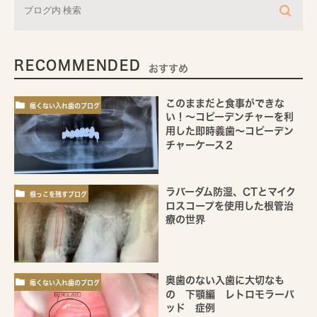
RECOMMENDED
おすすめ
このままだと食事ができな
痛くない入れ歯のブログ
い！～コピーデンチャーを利
用した即時義歯～コピーデン
チャーケース２
ラバーダム防湿、CTとマイク
根っこを残すブログ
ロスコープを使用した根管治
療の世界
奥歯のない入歯に大切なも
痛くない入れ歯のブログ
の 下顎編 レトロモラーパ
ッド 症例