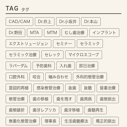
TAG
タグ
CAD/CAM
Dr.井上
Dr.小坂井
Dr.本山
Dr.野田
MTA
MTM
むし歯治療
インプラント
エクストリュージョン
セミナー
セラミック
セラミック治療
セレック
マイクロスコープ
ラバーダム
予防歯科
入れ歯
即日治療
口腔外科
咬合
噛み合わせ
外科的根管治療
意図的再植
感染根管治療
抜歯
抜髄
接着治療
根管治療
歯の移植
歯を残す
歯周病
歯根挺出
歯根破折
歯牙レプリカ
歯牙移植
歯髄再生
無菌化根管治療
理事長
生活歯髄療法
矯正的挺出