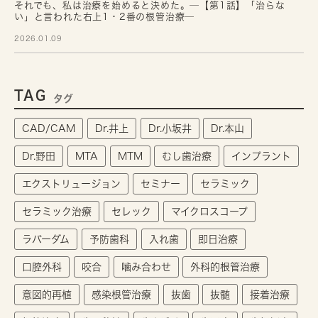
それでも、私は治療を始めると決めた。─【第1話】「治らな
い」と言われた右上1・2番の根管治療─
2026.01.09
TAG
タグ
CAD/CAM
Dr.井上
Dr.小坂井
Dr.本山
Dr.野田
MTA
MTM
むし歯治療
インプラント
エクストリュージョン
セミナー
セラミック
セラミック治療
セレック
マイクロスコープ
ラバーダム
予防歯科
入れ歯
即日治療
口腔外科
咬合
噛み合わせ
外科的根管治療
意図的再植
感染根管治療
抜歯
抜髄
接着治療