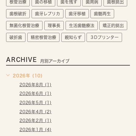
根管治療
歯の移植
歯を残す
歯周病
歯根挺出
歯根破折
歯牙レプリカ
歯牙移植
歯髄再生
無菌化根管治療
理事長
生活歯髄療法
矯正的挺出
破折歯
精密根管治療
親知らず
３Dプリンター
ARCHIVE
月別アーカイブ
2026年 (10)
2026年8月 (1)
2026年6月 (1)
2026年5月 (1)
2026年4月 (2)
2026年2月 (1)
2026年1月 (4)