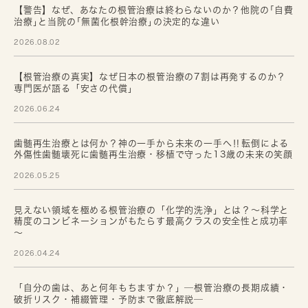
【警告】なぜ、あなたの根管治療は終わらないのか？他院の｢自費
治療｣と当院の｢無菌化根幹治療｣の決定的な違い
2026.08.02
【根管治療の真実】なぜ日本の根管治療の7割は再発するのか？
専門医が語る「安さの代償」
2026.06.24
歯髄再生治療とは何か？神の一手から未来の一手へ‼転倒による
外傷性歯髄壊死に歯髄再生治療・移植で守った13歳の未来の笑顔
2026.05.25
見えない領域を極める根管治療の「化学的洗浄」とは？～科学と
精度のコンビネーションがもたらす最高クラスの安全性と成功率
～
2026.04.24
「自分の歯は、あと何年もちますか？」─根管治療の長期成績・
破折リスク・補綴管理・予防まで徹底解説─