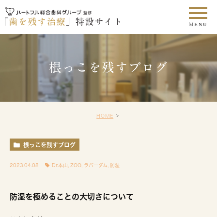
根っこを残すブログ
HOME
根っこを残すブログ
2023.04.08
Dr.本山
,
ZOO
,
ラバーダム
,
防湿
防湿を極めることの大切さについて