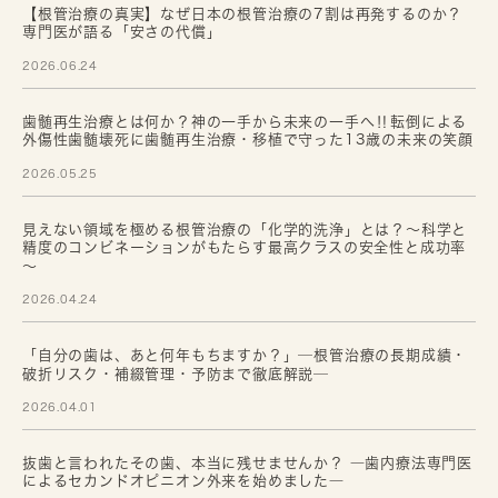
【根管治療の真実】なぜ日本の根管治療の7割は再発するのか？
専門医が語る「安さの代償」
2026.06.24
歯髄再生治療とは何か？神の一手から未来の一手へ‼転倒による
外傷性歯髄壊死に歯髄再生治療・移植で守った13歳の未来の笑顔
2026.05.25
見えない領域を極める根管治療の「化学的洗浄」とは？～科学と
精度のコンビネーションがもたらす最高クラスの安全性と成功率
～
2026.04.24
「自分の歯は、あと何年もちますか？」─根管治療の長期成績・
破折リスク・補綴管理・予防まで徹底解説─
2026.04.01
抜歯と言われたその歯、本当に残せませんか？ ―歯内療法専門医
によるセカンドオピニオン外来を始めました―