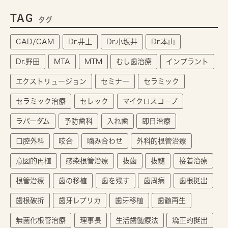
TAG
タグ
CAD/CAM
Dr.井上
Dr.小坂井
Dr.本山
Dr.野田
MTA
MTM
むし歯治療
インプラント
エクストリュージョン
セミナー
セラミック
セラミック治療
セレック
マイクロスコープ
ラバーダム
予防歯科
入れ歯
即日治療
口腔外科
咬合
噛み合わせ
外科的根管治療
意図的再植
感染根管治療
抜歯
抜髄
接着治療
根管治療
歯の移植
歯を残す
歯周病
歯根挺出
歯根破折
歯牙レプリカ
歯牙移植
歯髄再生
無菌化根管治療
理事長
生活歯髄療法
矯正的挺出