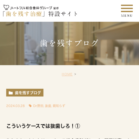
歯を残すブログ
HOME
歯を残すブログ
2024.03.28
Dr.野田
,
抜歯
,
親知らず
こういうケースでは抜歯しろ！①