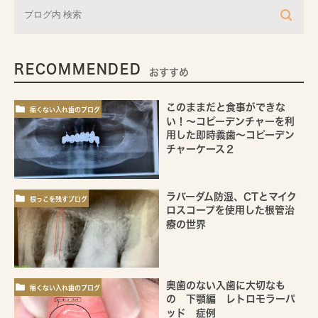
RECOMMENDED
おすすめ
このままだと食事ができな
痛くない入れ歯のブログ
い！～コピーデンチャーを利
用した即時義歯～コピーデン
チャーケース２
ラバーダム防湿、CTとマイク
根っこを残すブログ
ロスコープを使用した根管治
療の世界
奥歯のない入歯に大切なも
痛くない入れ歯のブログ
の 下顎編 レトロモラーパ
ッド 症例