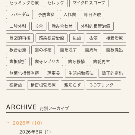
セラミック治療
セレック
マイクロスコープ
ラバーダム
予防歯科
入れ歯
即日治療
口腔外科
咬合
噛み合わせ
外科的根管治療
意図的再植
感染根管治療
抜歯
抜髄
接着治療
根管治療
歯の移植
歯を残す
歯周病
歯根挺出
歯根破折
歯牙レプリカ
歯牙移植
歯髄再生
無菌化根管治療
理事長
生活歯髄療法
矯正的挺出
破折歯
精密根管治療
親知らず
３Dプリンター
ARCHIVE
月別アーカイブ
2026年 (10)
2026年8月 (1)