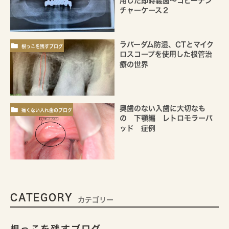
用した即時義歯～コピーデン
チャーケース２
ラバーダム防湿、CTとマイク
根っこを残すブログ
ロスコープを使用した根管治
療の世界
奥歯のない入歯に大切なも
痛くない入れ歯のブログ
の 下顎編 レトロモラーパ
ッド 症例
CATEGORY
カテゴリー
根っこを残すブログ