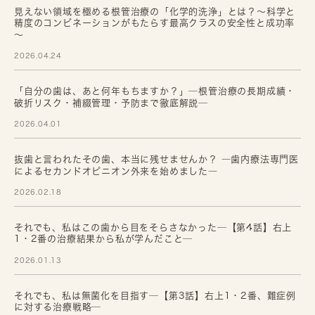
見えない領域を極める根管治療の「化学的洗浄」とは？～科学と
精度のコンビネーションがもたらす最高クラスの安全性と成功率
～
2026.04.24
「自分の歯は、あと何年もちますか？」─根管治療の長期成績・
破折リスク・補綴管理・予防まで徹底解説─
2026.04.01
抜歯と言われたその歯、本当に残せませんか？ ―歯内療法専門医
によるセカンドオピニオン外来を始めました―
2026.02.18
それでも、私はこの歯から目をそらさなかった─【第4話】右上
1・2番の治療結果から私が学んだこと─
2026.01.13
それでも、私は無菌化を目指す─【第3話】右上1・2番、難症例
に対する治療戦略─