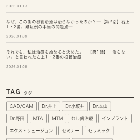
2026.01.13
なぜ、この歯の根管治療は治らなかったのか？─【第2話】右上
1・2番、難症例の本当の問題点─
2026.01.09
それでも、私は治療を始めると決めた。─【第1話】「治らな
い」と言われた右上1・2番の根管治療─
2026.01.09
TAG
タグ
CAD/CAM
Dr.井上
Dr.小坂井
Dr.本山
Dr.野田
MTA
MTM
むし歯治療
インプラント
エクストリュージョン
セミナー
セラミック