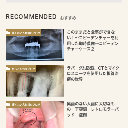
RECOMMENDED
おすすめ
このままだと食事ができな
痛くない入れ歯のブログ
い！～コピーデンチャーを利
用した即時義歯～コピーデン
チャーケース２
ラバーダム防湿、CTとマイク
根っこを残すブログ
ロスコープを使用した根管治
療の世界
奥歯のない入歯に大切なも
痛くない入れ歯のブログ
の 下顎編 レトロモラーパ
ッド 症例