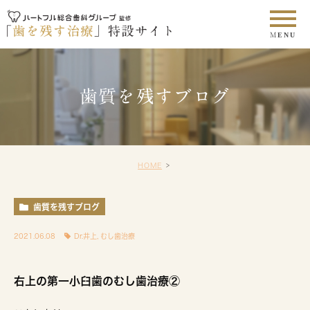
歯質を残すブログ
HOME
歯質を残すブログ
2021.06.08
Dr.井上
,
むし歯治療
右上の第一小臼歯のむし歯治療②