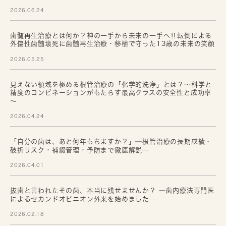
2026.06.24
歯髄再生治療とは何か？神の一手から未来の一手へ‼転倒による
外傷性歯髄壊死に歯髄再生治療・移植で守った13歳の未来の笑顔
2026.05.25
見えない領域を極める根管治療の「化学的洗浄」とは？～科学と
精度のコンビネーションがもたらす最高クラスの安全性と成功率
～
2026.04.24
「自分の歯は、あと何年もちますか？」─根管治療の長期成績・
破折リスク・補綴管理・予防まで徹底解説─
2026.04.01
抜歯と言われたその歯、本当に残せませんか？ ―歯内療法専門医
によるセカンドオピニオン外来を始めました―
2026.02.18