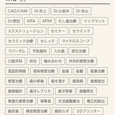
タグ
CAD/CAM
Dr.井上
Dr.小坂井
Dr.本山
Dr.野田
MTA
MTM
むし歯治療
インプラント
エクストリュージョン
セミナー
セラミック
セラミック治療
セレック
マイクロスコープ
ラバーダム
予防歯科
入れ歯
即日治療
口腔外科
咬合
噛み合わせ
外科的根管治療
意図的再植
感染根管治療
抜歯
抜髄
接着治療
根管治療
歯の移植
歯を残す
歯周病
歯根挺出
歯根破折
歯牙レプリカ
歯牙移植
歯髄再生
無菌化根管治療
理事長
生活歯髄療法
矯正的挺出
破折歯
精密根管治療
親知らず
３Dプリンター