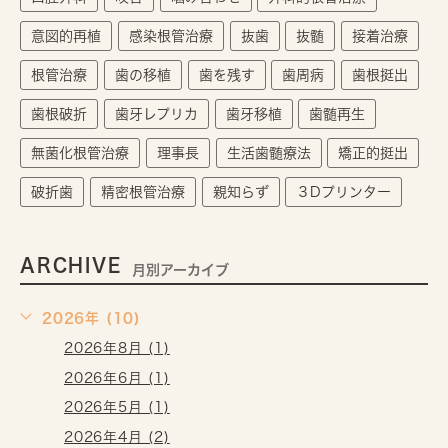
意図的再植
感染根管治療
抜歯
抜髄
接着治療
根管治療
歯の移植
歯を残す
歯周病
歯根挺出
歯根破折
歯牙レプリカ
歯牙移植
歯髄再生
無菌化根管治療
理事長
生活歯髄療法
矯正的挺出
破折歯
精密根管治療
親知らず
３Dプリンター
ARCHIVE
月別アーカイブ
2026年 (10)
2026年8月 (1)
2026年6月 (1)
2026年5月 (1)
2026年4月 (2)