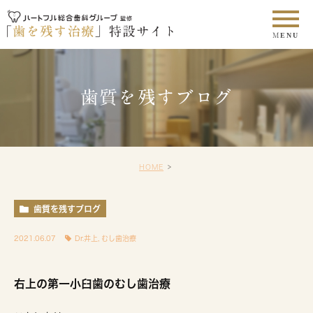
歯質を残すブログ
HOME
歯質を残すブログ
2021.06.07
Dr.井上
,
むし歯治療
右上の第一小臼歯のむし歯治療