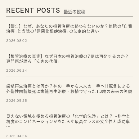
RECENT POSTS
最近の投稿
【警告】なぜ、あなたの根管治療は終わらないのか？他院の｢自費
治療｣と当院の｢無菌化根幹治療｣の決定的な違い
2026.08.02
【根管治療の真実】なぜ日本の根管治療の7割は再発するのか？
専門医が語る「安さの代償」
2026.06.24
歯髄再生治療とは何か？神の一手から未来の一手へ‼転倒による
外傷性歯髄壊死に歯髄再生治療・移植で守った13歳の未来の笑顔
2026.05.25
見えない領域を極める根管治療の「化学的洗浄」とは？～科学と
精度のコンビネーションがもたらす最高クラスの安全性と成功率
～
2026.04.24