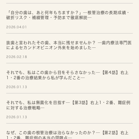
「自分の歯は、あと何年もちますか？」─根管治療の長期成績・
破折リスク・補綴管理・予防まで徹底解説─
2026.04.01
抜歯と言われたその歯、本当に残せませんか？ ―歯内療法専門医
によるセカンドオピニオン外来を始めました―
2026.02.18
それでも、私はこの歯から目をそらさなかった─【第4話】右上
1・2番の治療結果から私が学んだこと─
2026.01.13
それでも、私は無菌化を目指す─【第3話】右上1・2番、難症例
に対する治療戦略─
2026.01.13
なぜ、この歯の根管治療は治らなかったのか？─【第2話】右上
1・2番、難症例の本当の問題点─