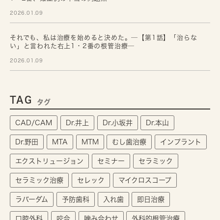
2026.01.09
それでも、私は治療を始めると決めた。─【第1話】「治らな
い」と言われた右上1・2番の根管治療─
2026.01.09
TAG
タグ
CAD/CAM
Dr.井上
Dr.小坂井
Dr.本山
Dr.野田
MTA
MTM
むし歯治療
インプラント
エクストリュージョン
セミナー
セラミック
セラミック治療
セレック
マイクロスコープ
ラバーダム
予防歯科
入れ歯
即日治療
口腔外科
咬合
噛み合わせ
外科的根管治療