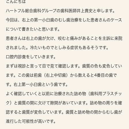
こんにちは
ハートフル総合歯科グループの歯科医師井上貴史と申します。
今回は、右上の第一小臼歯のむし歯治療をした患者さんのケース
について書きたいと思います。
患者さんは右上の歯が欠け、咬むと痛みがあることを主訴に来院
されました。冷たいものでとしみる症状もあるそうです。
口腔内診査をしていきます。
まずは視診と言って目で見て確認します。歯質の色も変色してい
ます。この歯は前歯（右上中切歯）から数えると4番目の歯で
す。右上第一小臼歯という歯です。
よく確認していくと以前に治療された詰め物（歯科用プラスチッ
ク）と歯質の間に欠けて隙間があいています。詰め物の周りを確
認すると歯質が変色しています。歯質と詰め物の間からむし歯が
進行した可能性が高いです。