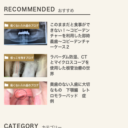
RECOMMENDED
おすすめ
このままだと食事がで
痛くない入れ歯のブログ
きない！～コピーデン
チャーを利用した即時
義歯～コピーデンチャ
ーケース２
ラバーダム防湿、CT
根っこを残すブログ
とマイクロスコープを
使用した根管治療の世
界
奥歯のない入歯に大切
痛くない入れ歯のブログ
なもの 下顎編 レト
ロモラーパッド 症
例
CATEGORY
カテゴリー