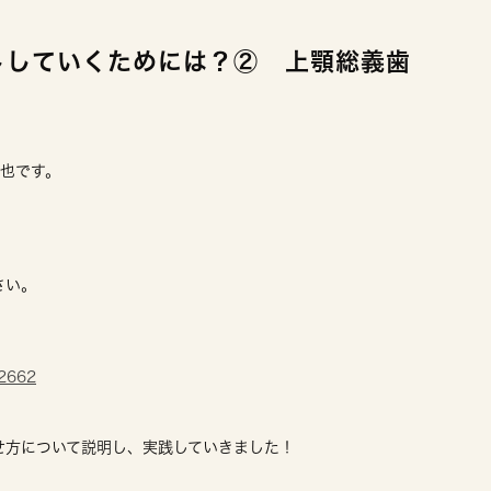
トしていくためには？② 上顎総義歯
竜也です。
さい。
12662
せ方について説明し、実践していきました！