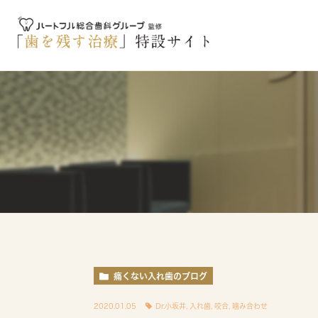
痛くない入れ歯のブログ
2020.01.05
Dr.小坂井
,
入れ歯
,
咬合
,
噛み合わせ