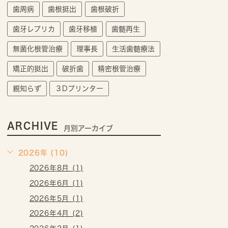
歯周病
歯根挺出
歯根破折
歯牙レプリカ
歯牙移植
歯髄再生
無菌化根管治療
理事長
生活歯髄療法
矯正的挺出
破折歯
精密根管治療
親知らず
３Dプリンター
ARCHIVE
月別アーカイブ
2026年 (10)
2026年8月 (1)
2026年6月 (1)
2026年5月 (1)
2026年4月 (2)