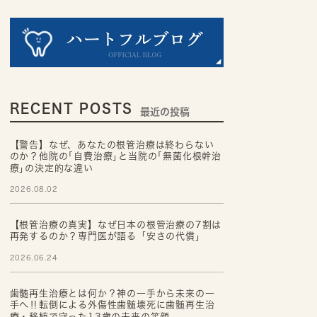
RECENT POSTS
最近の投稿
【警告】なぜ、あなたの根管治療は終わらない
のか？他院の｢自費治療｣と当院の｢無菌化根幹治
療｣の決定的な違い
2026.08.02
【根管治療の真実】なぜ日本の根管治療の7割は
再発するのか？専門医が語る「安さの代償」
2026.06.24
歯髄再生治療とは何か？神の一手から未来の一
手へ‼転倒による外傷性歯髄壊死に歯髄再生治
療・移植で守った13歳の未来の笑顔