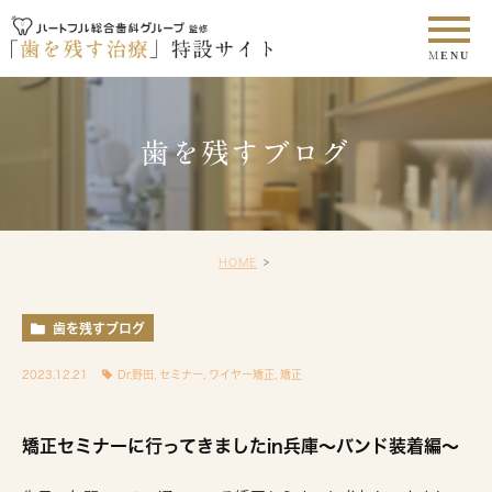
歯を残すブログ
HOME
歯を残すブログ
2023.12.21
Dr.野田
,
セミナー
,
ワイヤー矯正
,
矯正
矯正セミナーに行ってきましたin兵庫〜バンド装着編〜