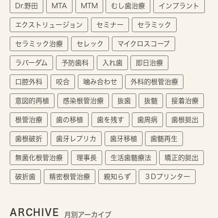
Dr.野田
MTA
MTM
むし歯治療
インプラント
エクストリュージョン
セミナー
セラミック
セラミック治療
セレック
マイクロスコープ
ラバーダム
予防歯科
入れ歯
即日治療
口腔外科
咬合
噛み合わせ
外科的根管治療
意図的再植
感染根管治療
抜歯
抜髄
接着治療
根管治療
歯の移植
歯を残す
歯周病
歯根挺出
歯根破折
歯牙レプリカ
歯牙移植
歯髄再生
無菌化根管治療
理事長
生活歯髄療法
矯正的挺出
破折歯
精密根管治療
親知らず
３Dプリンター
ARCHIVE
月別アーカイブ