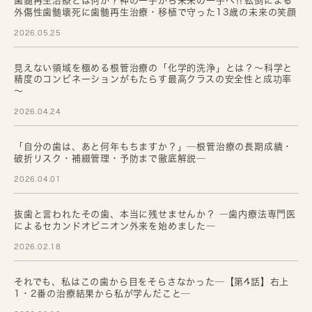
歯髄再生治療とは何か？神の一手から未来の一手へ‼転倒による
外傷性歯髄壊死に歯髄再生治療・移植で守った13歳の未来の笑顔
2026.05.25
見えない領域を極める根管治療の「化学的洗浄」とは？～科学と
精度のコンビネーションがもたらす最高クラスの安全性と成功率
～
2026.04.24
「自分の歯は、あと何年もちますか？」─根管治療の長期成績・
破折リスク・補綴管理・予防まで徹底解説─
2026.04.01
抜歯と言われたその歯、本当に残せませんか？ ―歯内療法専門医
によるセカンドオピニオン外来を始めました―
2026.02.18
それでも、私はこの歯から目をそらさなかった─【第4話】右上
1・2番の治療結果から私が学んだこと─