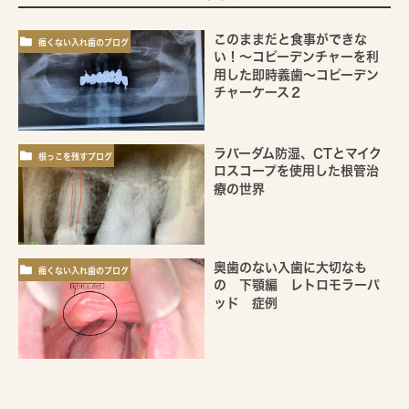
このままだと食事ができな
痛くない入れ歯のブログ
い！～コピーデンチャーを利
用した即時義歯～コピーデン
チャーケース２
ラバーダム防湿、CTとマイク
根っこを残すブログ
ロスコープを使用した根管治
療の世界
奥歯のない入歯に大切なも
痛くない入れ歯のブログ
の 下顎編 レトロモラーパ
ッド 症例