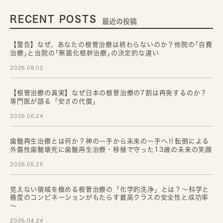
RECENT POSTS
最近の投稿
【警告】なぜ、あなたの根管治療は終わらないのか？他院の｢自費
治療｣と当院の｢無菌化根幹治療｣の決定的な違い
2026.08.02
【根管治療の真実】なぜ日本の根管治療の7割は再発するのか？
専門医が語る「安さの代償」
2026.06.24
歯髄再生治療とは何か？神の一手から未来の一手へ‼転倒による
外傷性歯髄壊死に歯髄再生治療・移植で守った13歳の未来の笑顔
2026.05.25
見えない領域を極める根管治療の「化学的洗浄」とは？～科学と
精度のコンビネーションがもたらす最高クラスの安全性と成功率
～
2026.04.24