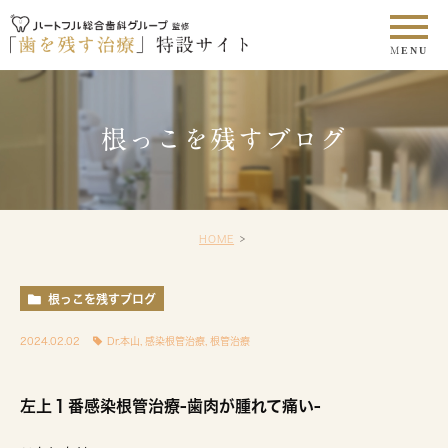
根っこを残すブログ
HOME
根っこを残すブログ
2024.02.02
Dr.本山
,
感染根管治療
,
根管治療
左上１番感染根管治療-歯肉が腫れて痛い-