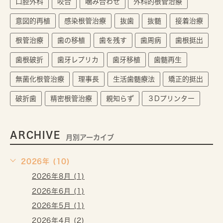
口腔外科
咬合
噛み合わせ
外科的根管治療
意図的再植
感染根管治療
抜歯
抜髄
接着治療
根管治療
歯の移植
歯を残す
歯周病
歯根挺出
歯根破折
歯牙レプリカ
歯牙移植
歯髄再生
無菌化根管治療
理事長
生活歯髄療法
矯正的挺出
破折歯
精密根管治療
親知らず
３Dプリンター
ARCHIVE
月別アーカイブ
2026年 (10)
2026年8月 (1)
2026年6月 (1)
2026年5月 (1)
2026年4月 (2)