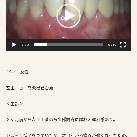
プ
レ
ー
ヤ
ー
00:00
00:12
44才 女性
左上１番 感染根管治療
＜主訴＞
２ヶ月前から左上１番の根尖部歯肉に腫れと違和感あり。
しばらく様子を見ていたが、数日前から痛みが強くなったため、