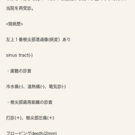
当院を再受診。
<現病歴>
左上１番根尖部透過像(病変）あり
sinus tract(-)
・歯髄の診査
冷水痛(-)、温熱痛(-)、電気診(-)
・根尖部歯周組織の診査
打診(＋)、根尖部圧痛(＋)
プロービングdepth(2mm)