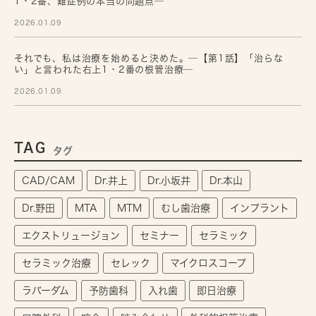
1・2番、難症例の本当の問題点─
2026.01.09
それでも、私は治療を始めると決めた。─【第1話】「治らな
い」と言われた右上1・2番の根管治療─
2026.01.09
TAG
タグ
CAD/CAM
Dr.井上
Dr.小坂井
Dr.本山
Dr.野田
MTA
MTM
むし歯治療
インプラント
エクストリュージョン
セミナー
セラミック
セラミック治療
セレック
マイクロスコープ
ラバーダム
予防歯科
入れ歯
即日治療