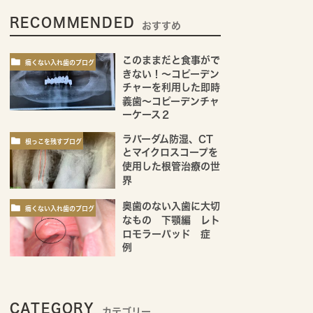
RECOMMENDED
おすすめ
このままだと食事がで
痛くない入れ歯のブログ
きない！～コピーデン
チャーを利用した即時
義歯～コピーデンチャ
ーケース２
ラバーダム防湿、CT
根っこを残すブログ
とマイクロスコープを
使用した根管治療の世
界
奥歯のない入歯に大切
痛くない入れ歯のブログ
なもの 下顎編 レト
ロモラーパッド 症
例
CATEGORY
カテゴリー