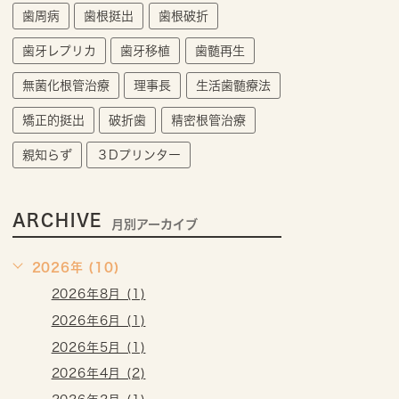
歯周病
歯根挺出
歯根破折
歯牙レプリカ
歯牙移植
歯髄再生
無菌化根管治療
理事長
生活歯髄療法
矯正的挺出
破折歯
精密根管治療
親知らず
３Dプリンター
ARCHIVE
月別アーカイブ
2026年 (10)
2026年8月 (1)
2026年6月 (1)
2026年5月 (1)
2026年4月 (2)