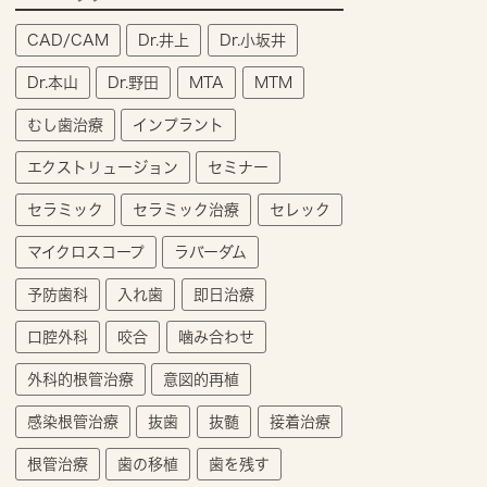
CAD/CAM
Dr.井上
Dr.小坂井
Dr.本山
Dr.野田
MTA
MTM
むし歯治療
インプラント
エクストリュージョン
セミナー
セラミック
セラミック治療
セレック
マイクロスコープ
ラバーダム
予防歯科
入れ歯
即日治療
口腔外科
咬合
噛み合わせ
外科的根管治療
意図的再植
感染根管治療
抜歯
抜髄
接着治療
根管治療
歯の移植
歯を残す