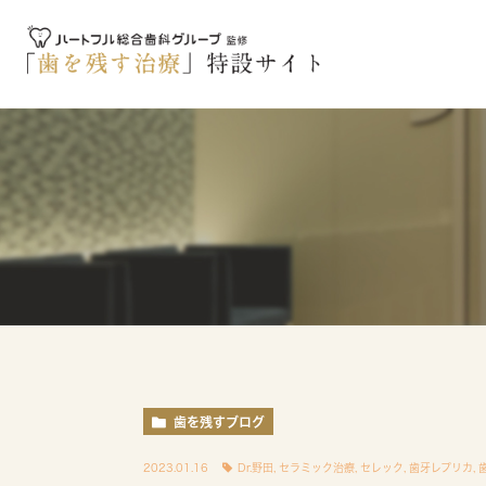
歯を残すブログ
2023.01.16
Dr.野田
,
セラミック治療
,
セレック
,
歯牙レプリカ
,