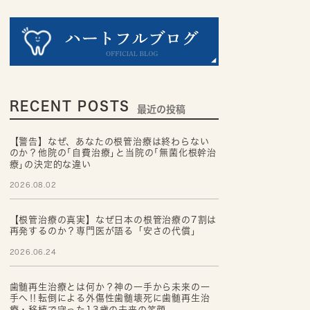
RECENT POSTS
最近の投稿
【警告】なぜ、あなたの根管治療は終わらない
のか？他院の｢自費治療｣と当院の｢無菌化根幹治
療｣の決定的な違い
2026.08.02
【根管治療の真実】なぜ日本の根管治療の7割は
再発するのか？専門医が語る「安さの代償」
2026.06.24
歯髄再生治療とは何か？神の一手から未来の一
手へ‼転倒による外傷性歯髄壊死に歯髄再生治
療・移植で守った13歳の未来の笑顔