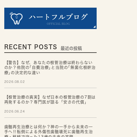
RECENT POSTS
最近の投稿
【警告】なぜ、あなたの根管治療は終わらない
のか？他院の｢自費治療｣と当院の｢無菌化根幹治
療｣の決定的な違い
2026.08.02
【根管治療の真実】なぜ日本の根管治療の7割は
再発するのか？専門医が語る「安さの代償」
2026.06.24
歯髄再生治療とは何か？神の一手から未来の一
手へ‼転倒による外傷性歯髄壊死に歯髄再生治
療・移植で守った13歳の未来の笑顔