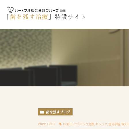
歯を残すブログ
2022.12.21
Dr.野田
,
セラミック治療
,
セレック
,
歯牙移植
,
親知