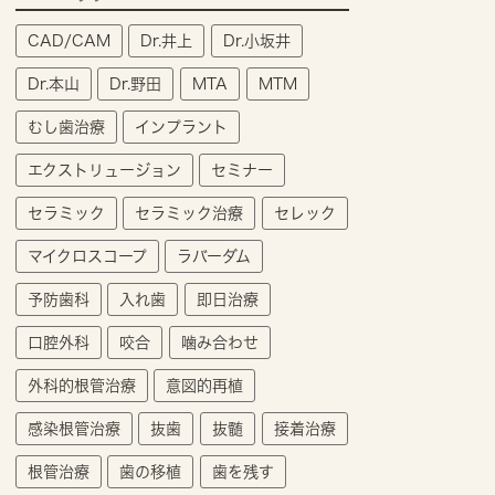
CAD/CAM
Dr.井上
Dr.小坂井
Dr.本山
Dr.野田
MTA
MTM
むし歯治療
インプラント
エクストリュージョン
セミナー
セラミック
セラミック治療
セレック
マイクロスコープ
ラバーダム
予防歯科
入れ歯
即日治療
口腔外科
咬合
噛み合わせ
外科的根管治療
意図的再植
感染根管治療
抜歯
抜髄
接着治療
根管治療
歯の移植
歯を残す