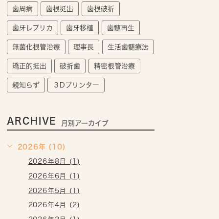
歯周病
歯根挺出
歯根破折
歯牙レプリカ
歯牙移植
歯髄再生
無菌化根管治療
理事長
生活歯髄療法
矯正的挺出
破折歯
精密根管治療
親知らず
３Dプリンター
ARCHIVE
月別アーカイブ
2026年 (10)
2026年8月 (1)
2026年6月 (1)
2026年5月 (1)
2026年4月 (2)