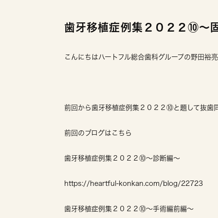
歯牙移植症例集２０２２⑩〜
こんにちはハートフル総合歯科グループの野田裕
前回から歯牙移植症例集２０２２⑩と題して抜歯
前回のブログはこちら
歯牙移植症例集２０２２⑩〜診断編〜
https://heartful-konkan.com/blog/22723
歯牙移植症例集２０２２⑩〜手術編前編〜