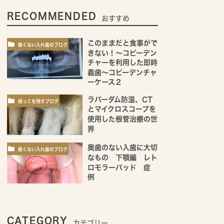
RECOMMENDED
おすすめ
このままだと食事がで
痛くない入れ歯のブログ
きない！～コピーデン
チャーを利用した即時
義歯～コピーデンチャ
ーケース２
ラバーダム防湿、CT
根っこを残すブログ
とマイクロスコープを
使用した根管治療の世
界
奥歯のない入歯に大切
痛くない入れ歯のブログ
なもの 下顎編 レト
ロモラーパッド 症
例
CATEGORY
カテゴリー