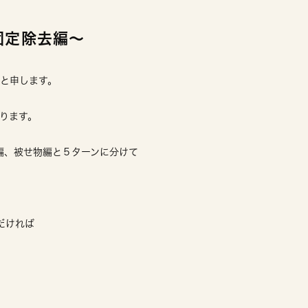
固定除去編〜
亮と申します。
ります。
編、被せ物編と５ターンに分けて
ただければ