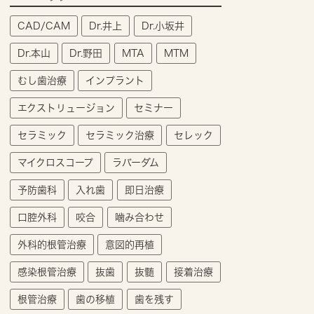
CAD/CAM
Dr.井上
Dr.小坂井
Dr.本山
Dr.野田
MTA
MTM
むし歯治療
インプラント
エクストリュージョン
セミナー
セラミック
セラミック治療
セレック
マイクロスコープ
ラバーダム
予防歯科
入れ歯
即日治療
口腔外科
咬合
噛み合わせ
外科的根管治療
意図的再植
感染根管治療
抜歯
抜髄
接着治療
根管治療
歯の移植
歯を残す