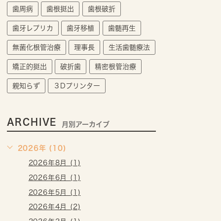
歯周病
歯根挺出
歯根破折
歯牙レプリカ
歯牙移植
歯髄再生
無菌化根管治療
理事長
生活歯髄療法
矯正的挺出
破折歯
精密根管治療
親知らず
３Dプリンター
ARCHIVE
月別アーカイブ
2026年 (10)
2026年8月 (1)
2026年6月 (1)
2026年5月 (1)
2026年4月 (2)