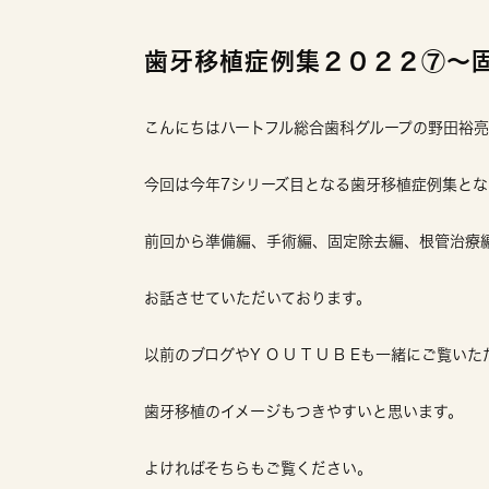
歯牙移植症例集２０２２⑦〜
こんにちはハートフル総合歯科グループの野田裕
今回は今年7シリーズ目となる歯牙移植症例集とな
前回から準備編、手術編、固定除去編、根管治療
お話させていただいております。
以前のブログやY O U T U B Eも一緒にご覧い
歯牙移植のイメージもつきやすいと思います。
よければそちらもご覧ください。