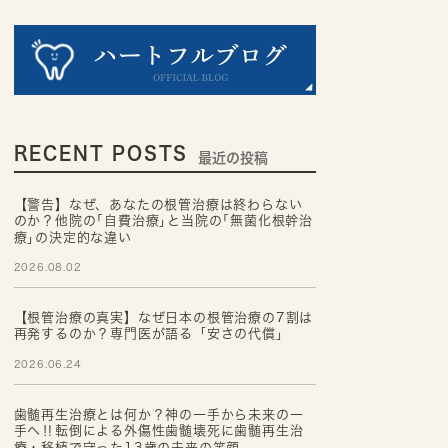
RECENT POSTS
最近の投稿
【警告】なぜ、あなたの根管治療は終わらない
のか？他院の｢自費治療｣と当院の｢無菌化根幹治
療｣の決定的な違い
2026.08.02
【根管治療の真実】なぜ日本の根管治療の7割は
再発するのか？専門医が語る「安さの代償」
2026.06.24
歯髄再生治療とは何か？神の一手から未来の一
手へ‼転倒による外傷性歯髄壊死に歯髄再生治
療・移植で守った13歳の未来の笑顔