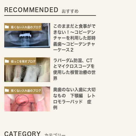
RECOMMENDED
おすすめ
このままだと食事がで
痛くない入れ歯のブログ
きない！～コピーデン
チャーを利用した即時
義歯～コピーデンチャ
ーケース２
ラバーダム防湿、CT
根っこを残すブログ
とマイクロスコープを
使用した根管治療の世
界
奥歯のない入歯に大切
痛くない入れ歯のブログ
なもの 下顎編 レト
ロモラーパッド 症
例
CATEGORY
カテゴリー