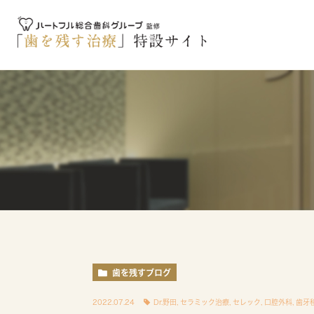
歯を残すブログ
2022.07.24
Dr.野田
,
セラミック治療
,
セレック
,
口腔外科
,
歯牙