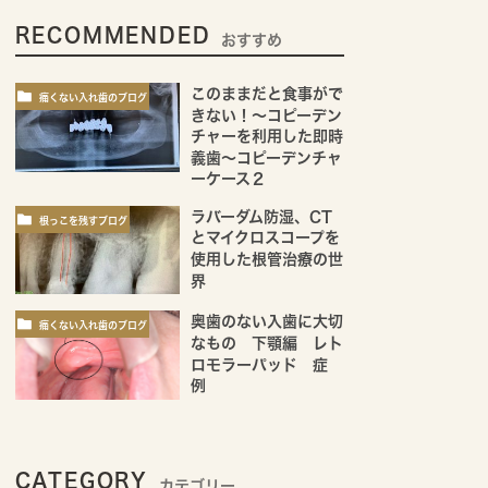
RECOMMENDED
おすすめ
このままだと食事がで
痛くない入れ歯のブログ
きない！～コピーデン
チャーを利用した即時
義歯～コピーデンチャ
ーケース２
ラバーダム防湿、CT
根っこを残すブログ
とマイクロスコープを
使用した根管治療の世
界
奥歯のない入歯に大切
痛くない入れ歯のブログ
なもの 下顎編 レト
ロモラーパッド 症
例
CATEGORY
カテゴリー