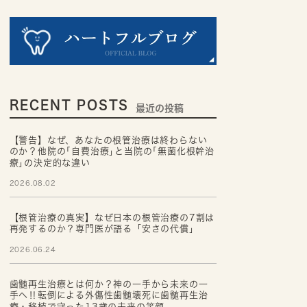
RECENT POSTS
最近の投稿
【警告】なぜ、あなたの根管治療は終わらない
のか？他院の｢自費治療｣と当院の｢無菌化根幹治
療｣の決定的な違い
2026.08.02
【根管治療の真実】なぜ日本の根管治療の7割は
再発するのか？専門医が語る「安さの代償」
2026.06.24
歯髄再生治療とは何か？神の一手から未来の一
手へ‼転倒による外傷性歯髄壊死に歯髄再生治
療・移植で守った13歳の未来の笑顔