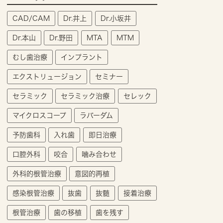
CAD/CAM
Dr.井上
Dr.小坂井
Dr.本山
Dr.野田
MTA
MTM
むし歯治療
インプラント
エクストリュージョン
セミナー
セラミック
セラミック治療
セレック
マイクロスコープ
ラバーダム
予防歯科
入れ歯
即日治療
口腔外科
咬合
噛み合わせ
外科的根管治療
意図的再植
感染根管治療
抜歯
抜髄
接着治療
根管治療
歯の移植
歯を残す