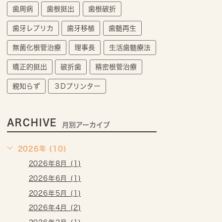
歯周病
歯根挺出
歯根破折
歯牙レプリカ
歯牙移植
歯髄再生
無菌化根管治療
理事長
生活歯髄療法
矯正的挺出
破折歯
精密根管治療
親知らず
３Dプリンター
ARCHIVE
月別アーカイブ
2026年 (10)
2026年8月 (1)
2026年6月 (1)
2026年5月 (1)
2026年4月 (2)