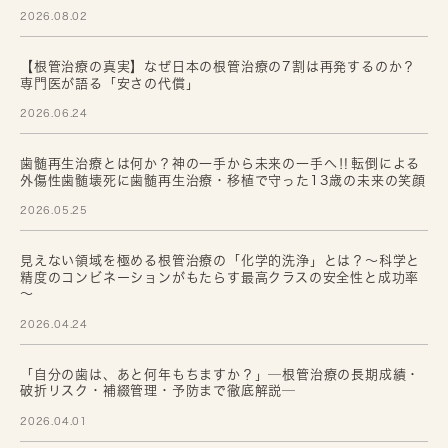
2026.08.02
【根管治療の真実】なぜ日本の根管治療の7割は再発するのか？
専門医が語る「安さの代償」
2026.06.24
歯髄再生治療とは何か？神の一手から未来の一手へ‼転倒による
外傷性歯髄壊死に歯髄再生治療・移植で守った13歳の未来の笑顔
2026.05.25
見えない領域を極める根管治療の「化学的洗浄」とは？～科学と
精度のコンビネーションがもたらす最高クラスの安全性と成功率
～
2026.04.24
「自分の歯は、あと何年もちますか？」─根管治療の長期成績・
破折リスク・補綴管理・予防まで徹底解説─
2026.04.01