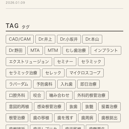
2026.01.09
TAG
タグ
CAD/CAM
Dr.井上
Dr.小坂井
Dr.本山
Dr.野田
MTA
MTM
むし歯治療
インプラント
エクストリュージョン
セミナー
セラミック
セラミック治療
セレック
マイクロスコープ
ラバーダム
予防歯科
入れ歯
即日治療
口腔外科
咬合
噛み合わせ
外科的根管治療
意図的再植
感染根管治療
抜歯
抜髄
接着治療
根管治療
歯の移植
歯を残す
歯周病
歯根挺出