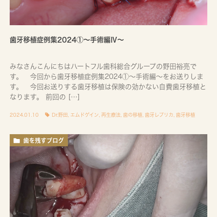
歯牙移植症例集2024①〜手術編Ⅳ〜
みなさんこんにちはハートフル歯科総合グループの野田裕亮で
す。 今回から歯牙移植症例集2024①～手術編～をお送りしま
す。 今回お送りする歯牙移植は保険の効かない自費歯牙移植と
なります。 前回の […]
2024.01.10
Dr.野田
,
エムドゲイン
,
再生療法
,
歯の移植
,
歯牙レプリカ
,
歯牙移植
歯を残すブログ