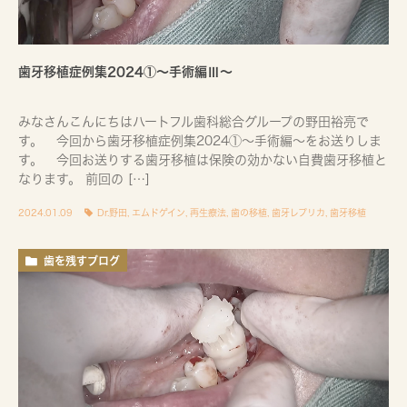
歯牙移植症例集2024①〜手術編Ⅲ〜
みなさんこんにちはハートフル歯科総合グループの野田裕亮で
す。 今回から歯牙移植症例集2024①～手術編～をお送りしま
す。 今回お送りする歯牙移植は保険の効かない自費歯牙移植と
なります。 前回の […]
2024.01.09
Dr.野田
,
エムドゲイン
,
再生療法
,
歯の移植
,
歯牙レプリカ
,
歯牙移植
歯を残すブログ