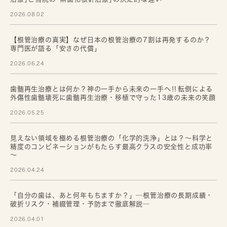
2026.08.02
【根管治療の真実】なぜ日本の根管治療の7割は再発するのか？
専門医が語る「安さの代償」
2026.06.24
歯髄再生治療とは何か？神の一手から未来の一手へ‼転倒による
外傷性歯髄壊死に歯髄再生治療・移植で守った13歳の未来の笑顔
2026.05.25
見えない領域を極める根管治療の「化学的洗浄」とは？～科学と
精度のコンビネーションがもたらす最高クラスの安全性と成功率
～
2026.04.24
「自分の歯は、あと何年もちますか？」─根管治療の長期成績・
破折リスク・補綴管理・予防まで徹底解説─
2026.04.01