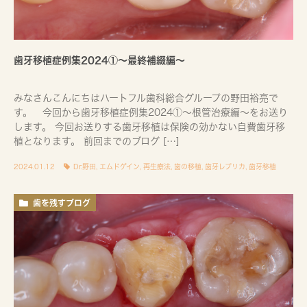
歯牙移植症例集2024①〜最終補綴編〜
みなさんこんにちはハートフル歯科総合グループの野田裕亮で
す。 今回から歯牙移植症例集2024①～根管治療編～をお送り
します。 今回お送りする歯牙移植は保険の効かない自費歯牙移
植となります。 前回までのブログ […]
2024.01.12
Dr.野田
,
エムドゲイン
,
再生療法
,
歯の移植
,
歯牙レプリカ
,
歯牙移植
歯を残すブログ