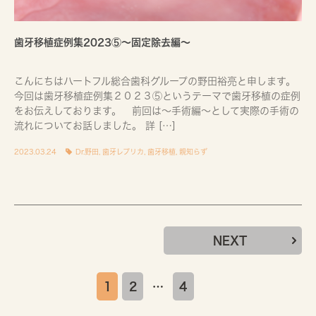
歯牙移植症例集2023⑤〜固定除去編〜
こんにちはハートフル総合歯科グループの野田裕亮と申します。
今回は歯牙移植症例集２０２３⑤というテーマで歯牙移植の症例
をお伝えしております。 前回は〜手術編〜として実際の手術の
流れについてお話しました。 詳 […]
2023.03.24
Dr.野田
,
歯牙レプリカ
,
歯牙移植
,
親知らず
NEXT
1
2
…
4