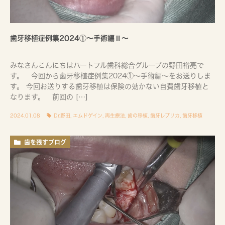
歯牙移植症例集2024①〜手術編Ⅱ〜
みなさんこんにちはハートフル歯科総合グループの野田裕亮で
す。 今回から歯牙移植症例集2024①～手術編～をお送りしま
す。 今回お送りする歯牙移植は保険の効かない自費歯牙移植と
なります。 前回の […]
2024.01.08
Dr.野田
,
エムドゲイン
,
再生療法
,
歯の移植
,
歯牙レプリカ
,
歯牙移植
歯を残すブログ