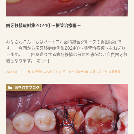
歯牙移植症例集2024①〜根管治療編〜
みなさんこんにちはハートフル歯科総合グループの野田裕亮で
す。 今回から歯牙移植症例集2024①～根管治療編～をお送り
します。 今回お送りする歯牙移植は保険の効かない自費歯牙移
植となります。 前 […]
2024.01.11
Dr.野田
,
エムドゲイン
,
再生療法
,
歯の移植
,
歯牙レプリカ
,
歯牙移植
歯を残すブログ