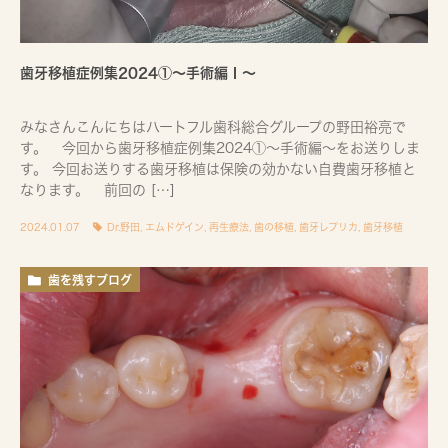
歯牙移植症例集2024①〜手術編Ⅰ〜
みなさんこんにちはハートフル歯科総合グループの野田裕亮で
す。 今回から歯牙移植症例集2024①～手術編～をお送りしま
す。 今回お送りする歯牙移植は保険の効かない自費歯牙移植と
なります。 前回の […]
2024.01.07
Dr.野田
,
エムドゲイン
,
再生療法
,
歯の移植
,
歯牙レプリカ
,
歯牙移植
歯を残すブログ