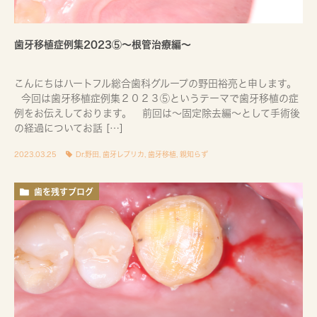
歯牙移植症例集2023⑤〜根管治療編〜
こんにちはハートフル総合歯科グループの野田裕亮と申します。
今回は歯牙移植症例集２０２３⑤というテーマで歯牙移植の症
例をお伝えしております。 前回は〜固定除去編〜として手術後
の経過についてお話 […]
2023.03.25
Dr.野田
,
歯牙レプリカ
,
歯牙移植
,
親知らず
歯を残すブログ