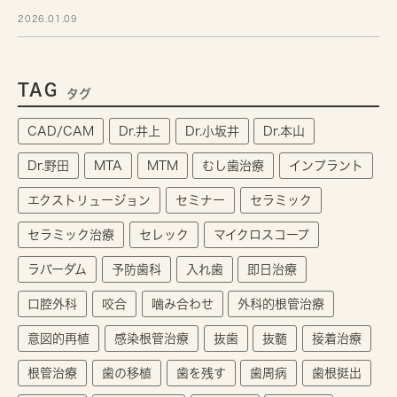
2026.01.09
TAG
タグ
CAD/CAM
Dr.井上
Dr.小坂井
Dr.本山
Dr.野田
MTA
MTM
むし歯治療
インプラント
エクストリュージョン
セミナー
セラミック
セラミック治療
セレック
マイクロスコープ
ラバーダム
予防歯科
入れ歯
即日治療
口腔外科
咬合
噛み合わせ
外科的根管治療
意図的再植
感染根管治療
抜歯
抜髄
接着治療
根管治療
歯の移植
歯を残す
歯周病
歯根挺出