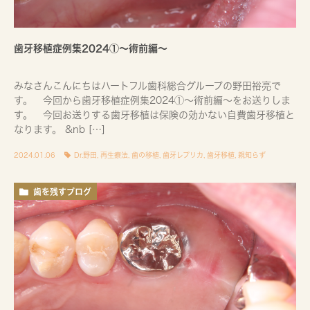
歯牙移植症例集2024①〜術前編〜
みなさんこんにちはハートフル歯科総合グループの野田裕亮で
す。 今回から歯牙移植症例集2024①～術前編～をお送りしま
す。 今回お送りする歯牙移植は保険の効かない自費歯牙移植と
なります。 &nb […]
2024.01.06
Dr.野田
,
再生療法
,
歯の移植
,
歯牙レプリカ
,
歯牙移植
,
親知らず
歯を残すブログ