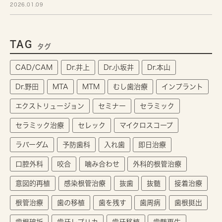
2026.01.09
TAG
タグ
CAD/CAM
Dr.井上
Dr.小坂井
Dr.本山
Dr.野田
MTA
MTM
むし歯治療
インプラント
エクストリュージョン
セミナー
セラミック
セラミック治療
セレック
マイクロスコープ
ラバーダム
予防歯科
入れ歯
即日治療
口腔外科
咬合
噛み合わせ
外科的根管治療
意図的再植
感染根管治療
抜歯
抜髄
接着治療
根管治療
歯の移植
歯を残す
歯周病
歯根挺出