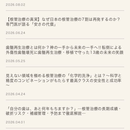
2026.08.02
【根管治療の真実】なぜ日本の根管治療の7割は再発するのか？
専門医が語る「安さの代償」
2026.06.24
歯髄再生治療とは何か？神の一手から未来の一手へ‼転倒による
外傷性歯髄壊死に歯髄再生治療・移植で守った13歳の未来の笑顔
2026.05.25
見えない領域を極める根管治療の「化学的洗浄」とは？～科学と
精度のコンビネーションがもたらす最高クラスの安全性と成功率
～
2026.04.24
「自分の歯は、あと何年もちますか？」─根管治療の長期成績・
破折リスク・補綴管理・予防まで徹底解説─
2026.04.01