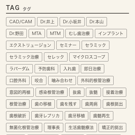
TAG
タグ
CAD/CAM
Dr.井上
Dr.小坂井
Dr.本山
Dr.野田
MTA
MTM
むし歯治療
インプラント
エクストリュージョン
セミナー
セラミック
セラミック治療
セレック
マイクロスコープ
ラバーダム
予防歯科
入れ歯
即日治療
口腔外科
咬合
噛み合わせ
外科的根管治療
意図的再植
感染根管治療
抜歯
抜髄
接着治療
根管治療
歯の移植
歯を残す
歯周病
歯根挺出
歯根破折
歯牙レプリカ
歯牙移植
歯髄再生
無菌化根管治療
理事長
生活歯髄療法
矯正的挺出