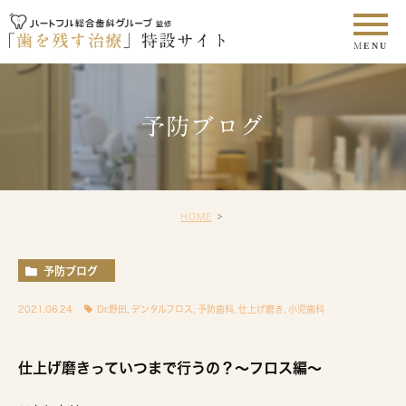
予防ブログ
HOME
予防ブログ
2021.06.24
Dr.野田
,
デンタルフロス
,
予防歯科
,
仕上げ磨き
,
小児歯科
仕上げ磨きっていつまで行うの？〜フロス編〜