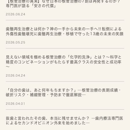
【根管治療の真実】なぜ日本の根管治療の7割は再発するのか？
専門医が語る「安さの代償」
2026.06.24
歯髄再生治療とは何か？神の一手から未来の一手へ‼転倒による
外傷性歯髄壊死に歯髄再生治療・移植で守った13歳の未来の笑顔
2026.05.25
見えない領域を極める根管治療の「化学的洗浄」とは？～科学と
精度のコンビネーションがもたらす最高クラスの安全性と成功率
～
2026.04.24
「自分の歯は、あと何年もちますか？」─根管治療の長期成績・
破折リスク・補綴管理・予防まで徹底解説─
2026.04.01
抜歯と言われたその歯、本当に残せませんか？ ―歯内療法専門医
によるセカンドオピニオン外来を始めました―