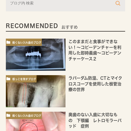
RECOMMENDED
おすすめ
このままだと食事ができな
痛くない入れ歯のブログ
い！～コピーデンチャーを利
用した即時義歯～コピーデン
チャーケース２
ラバーダム防湿、CTとマイク
根っこを残すブログ
ロスコープを使用した根管治
療の世界
奥歯のない入歯に大切なも
痛くない入れ歯のブログ
の 下顎編 レトロモラーパ
ッド 症例