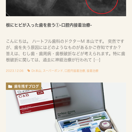
根にヒビが入った歯を救う①-口腔内接着治療-
こんにちは。 ハートフル歯科のドクターM 本山です。 突然です
が、歯を失う原因にはどのようなものがあるかご存知ですか？
答えは、むし歯・歯周病・歯根破折などが考えられます。特に歯
根破折に関しては、過去に神経治療が行われて […]
2023.12.06
Dr.本山
,
スーパーボンド
,
口腔内接着治療
,
接着治療
歯を残すブログ