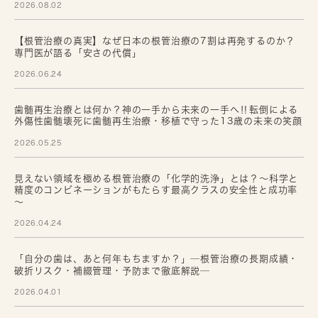
2026.08.02
【根管治療の真実】なぜ日本の根管治療の7割は再発するのか？
専門医が語る「安さの代償」
2026.06.24
歯髄再生治療とは何か？神の一手から未来の一手へ‼転倒による
外傷性歯髄壊死に歯髄再生治療・移植で守った13歳の未来の笑顔
2026.05.25
見えない領域を極める根管治療の「化学的洗浄」とは？～科学と
精度のコンビネーションがもたらす最高クラスの安全性と成功率
～
2026.04.24
「自分の歯は、あと何年もちますか？」─根管治療の長期成績・
破折リスク・補綴管理・予防まで徹底解説─
2026.04.01