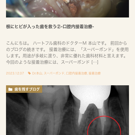
根にヒビが入った歯を救う②-口腔内接着治療-
こんにちは。 ハートフル歯科のドクターM 本山です。 前回から
のブログの続きです。 接着治療には、「スーパーボンド」を使用
します。用途が多岐に渡り、非常に優れた歯科材料と言えます。
今回のような接着治療には、スーパーボンド […]
2023.12.07
Dr.本山
,
スーパーボンド
,
口腔内接着治療
,
接着治療
歯を残すブログ