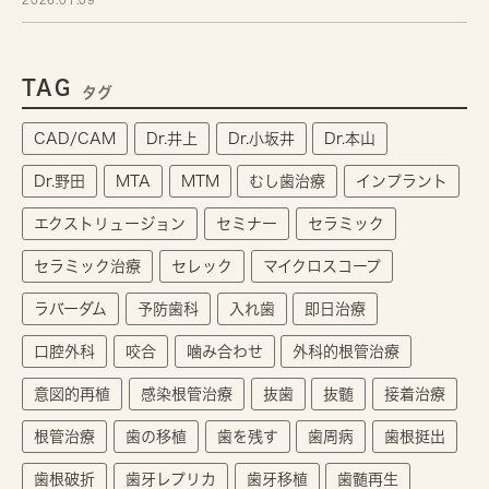
TAG
タグ
CAD/CAM
Dr.井上
Dr.小坂井
Dr.本山
Dr.野田
MTA
MTM
むし歯治療
インプラント
エクストリュージョン
セミナー
セラミック
セラミック治療
セレック
マイクロスコープ
ラバーダム
予防歯科
入れ歯
即日治療
口腔外科
咬合
噛み合わせ
外科的根管治療
意図的再植
感染根管治療
抜歯
抜髄
接着治療
根管治療
歯の移植
歯を残す
歯周病
歯根挺出
歯根破折
歯牙レプリカ
歯牙移植
歯髄再生