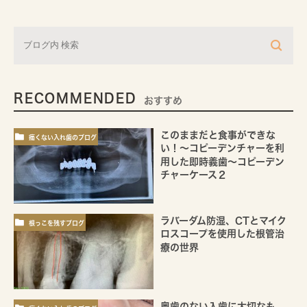
RECOMMENDED
おすすめ
このままだと食事ができな
痛くない入れ歯のブログ
い！～コピーデンチャーを利
用した即時義歯～コピーデン
チャーケース２
ラバーダム防湿、CTとマイク
根っこを残すブログ
ロスコープを使用した根管治
療の世界
奥歯のない入歯に大切なも