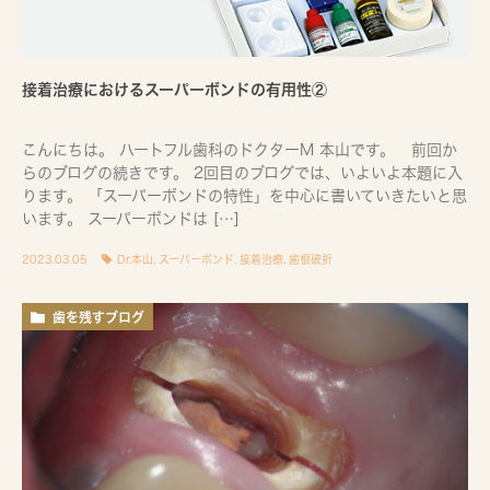
接着治療におけるスーパーボンドの有用性②
こんにちは。 ハートフル歯科のドクターM 本山です。 前回か
らのブログの続きです。 2回目のブログでは、いよいよ本題に入
ります。 「スーパーボンドの特性」を中心に書いていきたいと思
います。 スーパーボンドは […]
2023.03.05
Dr.本山
,
スーパーボンド
,
接着治療
,
歯根破折
歯を残すブログ