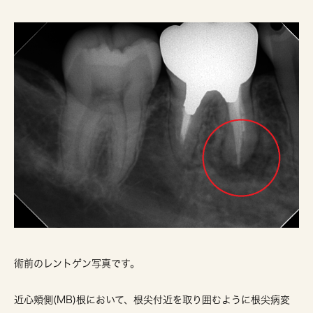
術前のレントゲン写真です。
近心頬側(MB)根において、根尖付近を取り囲むように根尖病変