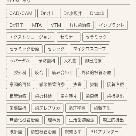
タグ
CAD/CAM
Dr.井上
Dr.小坂井
Dr.本山
Dr.野田
MTA
MTM
むし歯治療
インプラント
エクストリュージョン
セミナー
セラミック
セラミック治療
セレック
マイクロスコープ
ラバーダム
予防歯科
入れ歯
即日治療
口腔外科
咬合
噛み合わせ
外科的根管治療
意図的再植
感染根管治療
抜歯
抜髄
接着治療
根管治療
歯の移植
歯を残す
歯周病
歯根挺出
歯根破折
歯牙レプリカ
歯牙移植
歯髄再生
無菌化根管治療
理事長
生活歯髄療法
矯正的挺出
破折歯
精密根管治療
親知らず
３Dプリンター