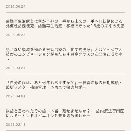
2026.06.24
歯髄再生治療とは何か？神の一手から未来の一手へ‼転倒による
外傷性歯髄壊死に歯髄再生治療・移植で守った13歳の未来の笑顔
2026.05.25
見えない領域を極める根管治療の「化学的洗浄」とは？～科学と
精度のコンビネーションがもたらす最高クラスの安全性と成功率
～
2026.04.24
「自分の歯は、あと何年もちますか？」─根管治療の長期成績・
破折リスク・補綴管理・予防まで徹底解説─
2026.04.01
抜歯と言われたその歯、本当に残せませんか？ ―歯内療法専門医
によるセカンドオピニオン外来を始めました―
2026.02.18