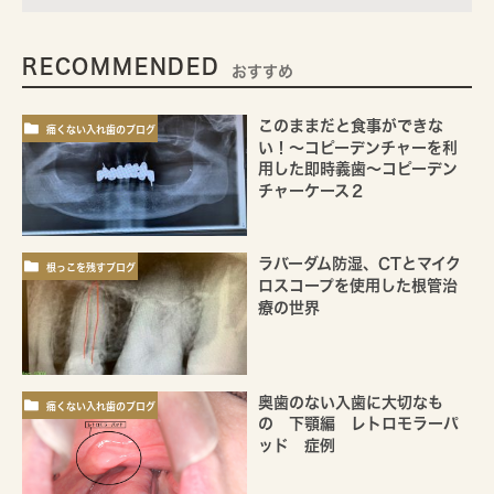
RECOMMENDED
おすすめ
このままだと食事ができな
痛くない入れ歯のブログ
い！～コピーデンチャーを利
用した即時義歯～コピーデン
チャーケース２
ラバーダム防湿、CTとマイク
根っこを残すブログ
ロスコープを使用した根管治
療の世界
奥歯のない入歯に大切なも
痛くない入れ歯のブログ
の 下顎編 レトロモラーパ
ッド 症例