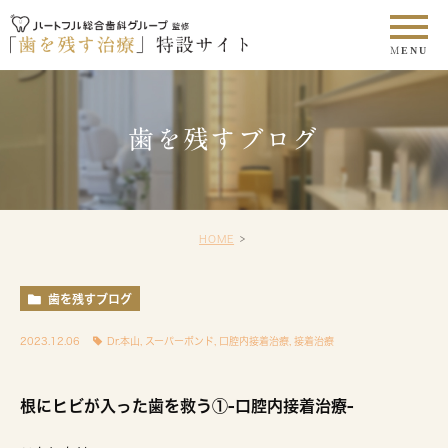
歯を残すブログ
HOME
歯を残すブログ
2023.12.06
Dr.本山
,
スーパーボンド
,
口腔内接着治療
,
接着治療
根にヒビが入った歯を救う①-口腔内接着治療-