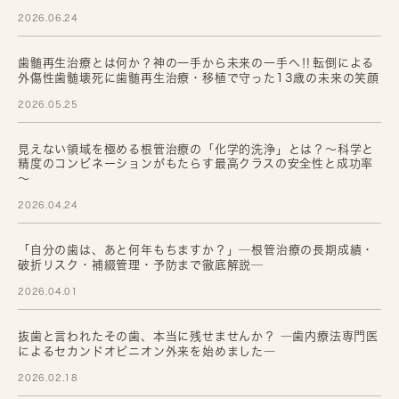
2026.06.24
歯髄再生治療とは何か？神の一手から未来の一手へ‼転倒による
外傷性歯髄壊死に歯髄再生治療・移植で守った13歳の未来の笑顔
2026.05.25
見えない領域を極める根管治療の「化学的洗浄」とは？～科学と
精度のコンビネーションがもたらす最高クラスの安全性と成功率
～
2026.04.24
「自分の歯は、あと何年もちますか？」─根管治療の長期成績・
破折リスク・補綴管理・予防まで徹底解説─
2026.04.01
抜歯と言われたその歯、本当に残せませんか？ ―歯内療法専門医
によるセカンドオピニオン外来を始めました―
2026.02.18