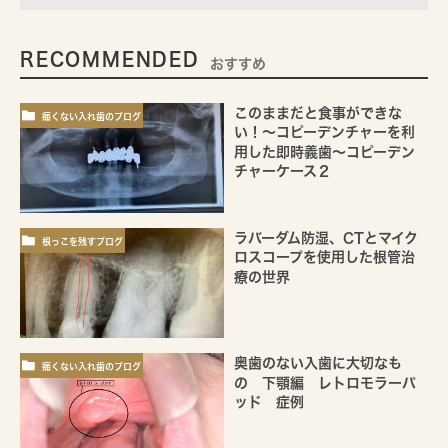
RECOMMENDED
おすすめ
このままだと食事ができな
痛くない入れ歯のブログ
い！～コピーデンチャーを利
用した即時義歯～コピーデン
チャーケース２
ラバーダム防湿、CTとマイク
根っこを残すブログ
ロスコープを使用した根管治
療の世界
奥歯のない入歯に大切なも
痛くない入れ歯のブログ
の 下顎編 レトロモラーパ
ッド 症例