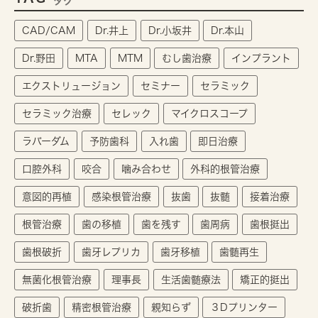
タグ
CAD/CAM
Dr.井上
Dr.小坂井
Dr.本山
Dr.野田
MTA
MTM
むし歯治療
インプラント
エクストリュージョン
セミナー
セラミック
セラミック治療
セレック
マイクロスコープ
ラバーダム
予防歯科
入れ歯
即日治療
口腔外科
咬合
噛み合わせ
外科的根管治療
意図的再植
感染根管治療
抜歯
抜髄
接着治療
根管治療
歯の移植
歯を残す
歯周病
歯根挺出
歯根破折
歯牙レプリカ
歯牙移植
歯髄再生
無菌化根管治療
理事長
生活歯髄療法
矯正的挺出
破折歯
精密根管治療
親知らず
３Dプリンター