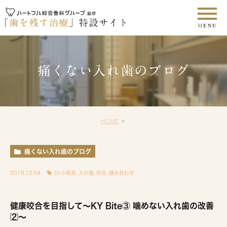
痛くない入れ歯のブログ
HOME
痛くない入れ歯のブログ
2019.12.04
Dr.小坂井
,
入れ歯
,
咬合
,
噛み合わせ
健康咬合を目指して〜KY Bite③ 噛めない入れ歯の改善
⑵〜