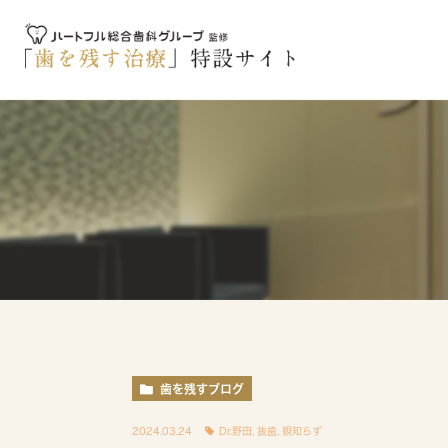
歯を残すブログ
2024.03.24
Dr.野田
,
抜歯
,
親知らず