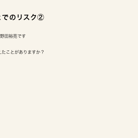
とでのリスク②
の野田裕亮です
えたことがありますか？
」