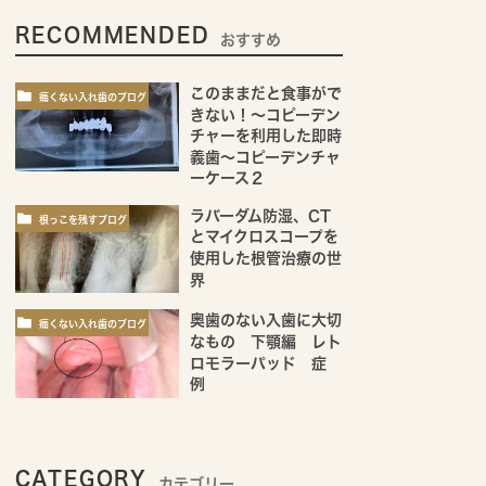
RECOMMENDED
おすすめ
このままだと食事がで
痛くない入れ歯のブログ
きない！～コピーデン
チャーを利用した即時
義歯～コピーデンチャ
ーケース２
ラバーダム防湿、CT
根っこを残すブログ
とマイクロスコープを
使用した根管治療の世
界
奥歯のない入歯に大切
痛くない入れ歯のブログ
なもの 下顎編 レト
ロモラーパッド 症
例
CATEGORY
カテゴリー