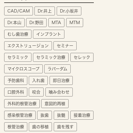
CAD/CAM
Dr.井上
Dr.小坂井
Dr.本山
Dr.野田
MTA
MTM
むし歯治療
インプラント
エクストリュージョン
セミナー
セラミック
セラミック治療
セレック
マイクロスコープ
ラバーダム
予防歯科
入れ歯
即日治療
口腔外科
咬合
噛み合わせ
外科的根管治療
意図的再植
感染根管治療
抜歯
抜髄
接着治療
根管治療
歯の移植
歯を残す