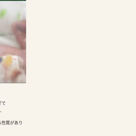
ぎて
す
る性質があり