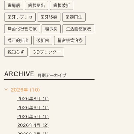
歯周病
歯根挺出
歯根破折
歯牙レプリカ
歯牙移植
歯髄再生
無菌化根管治療
理事長
生活歯髄療法
矯正的挺出
破折歯
精密根管治療
親知らず
３Dプリンター
ARCHIVE
月別アーカイブ
2026年 (10)
2026年8月 (1)
2026年6月 (1)
2026年5月 (1)
2026年4月 (2)