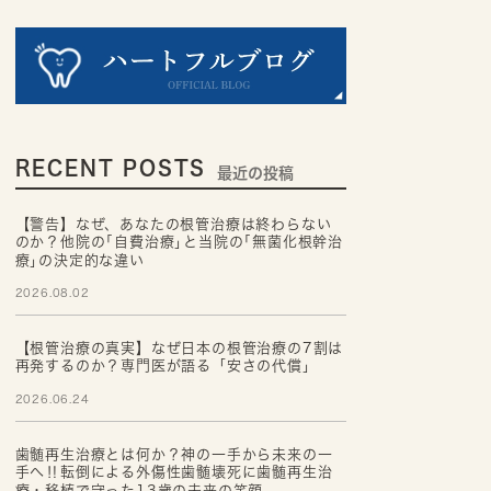
RECENT POSTS
最近の投稿
【警告】なぜ、あなたの根管治療は終わらない
のか？他院の｢自費治療｣と当院の｢無菌化根幹治
療｣の決定的な違い
2026.08.02
【根管治療の真実】なぜ日本の根管治療の7割は
再発するのか？専門医が語る「安さの代償」
2026.06.24
歯髄再生治療とは何か？神の一手から未来の一
手へ‼転倒による外傷性歯髄壊死に歯髄再生治
療・移植で守った13歳の未来の笑顔