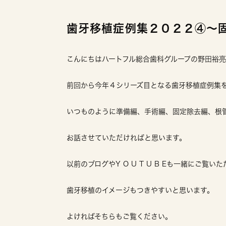
歯牙移植症例集２０２２④〜
こんにちはハートフル総合歯科グループの野田裕
前回から今年４シリーズ目となる歯牙移植症例集
いつものように準備編、手術編、固定除去編、根
お話させていただければと思います。
以前のブログやY O U T U B Eも一緒にご覧い
歯牙移植のイメージもつきやすいと思います。
よければそちらもご覧ください。