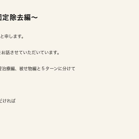
固定除去編〜
亮と申します。
をお話させていただいています。
管治療編、被せ物編と５ターンに分けて
ただければ