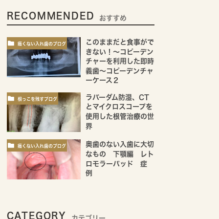
RECOMMENDED
おすすめ
このままだと食事がで
痛くない入れ歯のブログ
きない！～コピーデン
チャーを利用した即時
義歯～コピーデンチャ
ーケース２
ラバーダム防湿、CT
根っこを残すブログ
とマイクロスコープを
使用した根管治療の世
界
奥歯のない入歯に大切
痛くない入れ歯のブログ
なもの 下顎編 レト
ロモラーパッド 症
例
CATEGORY
カテゴリー