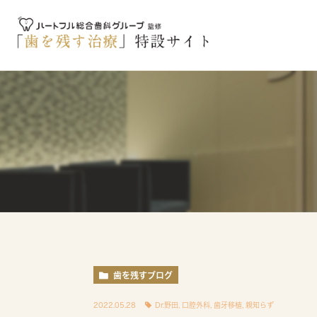
歯を残すブログ
2022.05.28
Dr.野田
,
口腔外科
,
歯牙移植
,
親知らず