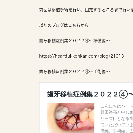
前回は移植手術を行い、固定するところまで行い
以前のブログはこちらから
歯牙移植症例集２０２２④〜準備編〜
https://heartful-konkan.com/blog/21913
歯牙移植症例集２０２２④〜手術編〜