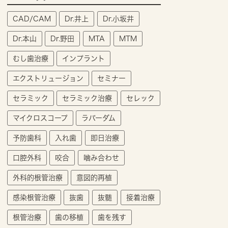
CAD/CAM
Dr.井上
Dr.小坂井
Dr.本山
Dr.野田
MTA
MTM
むし歯治療
インプラント
エクストリュージョン
セミナー
セラミック
セラミック治療
セレック
マイクロスコープ
ラバーダム
予防歯科
入れ歯
即日治療
口腔外科
咬合
噛み合わせ
外科的根管治療
意図的再植
感染根管治療
抜歯
抜髄
接着治療
根管治療
歯の移植
歯を残す