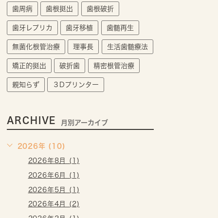
歯周病
歯根挺出
歯根破折
歯牙レプリカ
歯牙移植
歯髄再生
無菌化根管治療
理事長
生活歯髄療法
矯正的挺出
破折歯
精密根管治療
親知らず
３Dプリンター
ARCHIVE
月別アーカイブ
2026年 (10)
2026年8月 (1)
2026年6月 (1)
2026年5月 (1)
2026年4月 (2)