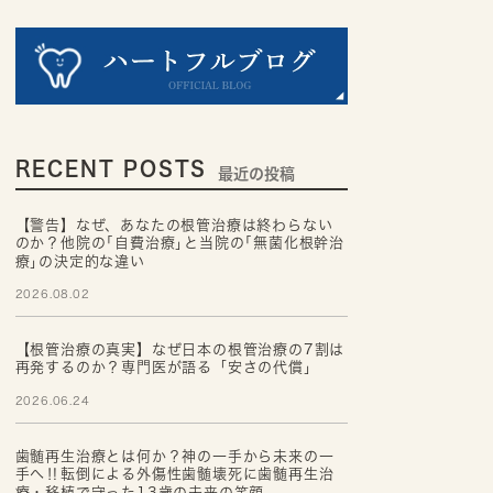
RECENT POSTS
最近の投稿
【警告】なぜ、あなたの根管治療は終わらない
のか？他院の｢自費治療｣と当院の｢無菌化根幹治
療｣の決定的な違い
2026.08.02
【根管治療の真実】なぜ日本の根管治療の7割は
再発するのか？専門医が語る「安さの代償」
2026.06.24
歯髄再生治療とは何か？神の一手から未来の一
手へ‼転倒による外傷性歯髄壊死に歯髄再生治
療・移植で守った13歳の未来の笑顔