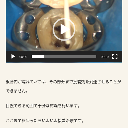
動
画
プ
レ
ー
ヤ
ー
00:00
00:10
根管内が濡れていては、その部分まで接着剤を到達させることが
できません。
目視できる範囲で十分な乾燥を行います。
ここまで終わったらいよいよ接着治療です。