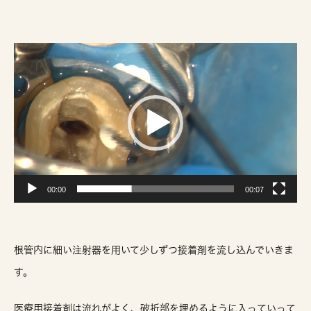
動
画
プ
レ
ー
ヤ
ー
00:00
00:07
根管内に細い注射器を用いて少しずつ接着剤を流し込んでいきま
す。
医療用接着剤は流れがよく、破折部を埋めるように入っていって