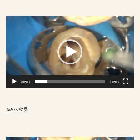
動
画
プ
レ
ー
ヤ
ー
00:00
00:08
続いて乾燥