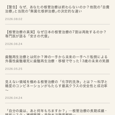
【警告】なぜ、あなたの根管治療は終わらないのか？他院の｢自費
治療｣と当院の｢無菌化根幹治療｣の決定的な違い
2026.08.02
【根管治療の真実】なぜ日本の根管治療の7割は再発するのか？
専門医が語る「安さの代償」
2026.06.24
歯髄再生治療とは何か？神の一手から未来の一手へ‼転倒による
外傷性歯髄壊死に歯髄再生治療・移植で守った13歳の未来の笑顔
2026.05.25
見えない領域を極める根管治療の「化学的洗浄」とは？～科学と
精度のコンビネーションがもたらす最高クラスの安全性と成功率
～
2026.04.24
「自分の歯は、あと何年もちますか？」─根管治療の長期成績・