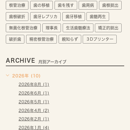
根管治療
歯の移植
歯を残す
歯周病
歯根挺出
歯根破折
歯牙レプリカ
歯牙移植
歯髄再生
無菌化根管治療
理事長
生活歯髄療法
矯正的挺出
破折歯
精密根管治療
親知らず
３Dプリンター
ARCHIVE
月別アーカイブ
2026年 (10)
2026年8月 (1)
2026年6月 (1)
2026年5月 (1)
2026年4月 (2)
2026年2月 (1)
2026年1月 (4)