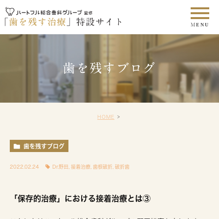
歯を残すブログ
HOME
歯を残すブログ
2022.02.24
Dr.野田
,
接着治療
,
歯根破折
,
破折歯
「保存的治療」における接着治療とは③