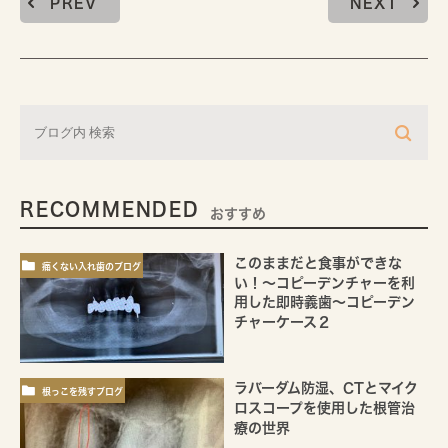
PREV
NEXT
RECOMMENDED
おすすめ
このままだと食事ができな
痛くない入れ歯のブログ
い！～コピーデンチャーを利
用した即時義歯～コピーデン
チャーケース２
ラバーダム防湿、CTとマイク
根っこを残すブログ
ロスコープを使用した根管治
療の世界