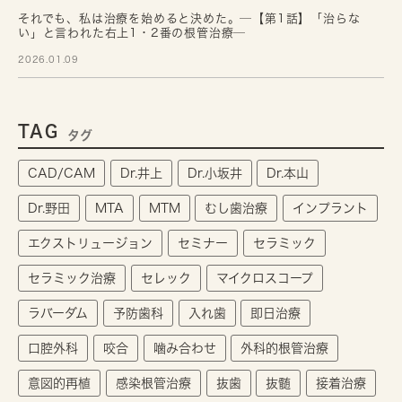
それでも、私は治療を始めると決めた。─【第1話】「治らな
い」と言われた右上1・2番の根管治療─
2026.01.09
TAG
タグ
CAD/CAM
Dr.井上
Dr.小坂井
Dr.本山
Dr.野田
MTA
MTM
むし歯治療
インプラント
エクストリュージョン
セミナー
セラミック
セラミック治療
セレック
マイクロスコープ
ラバーダム
予防歯科
入れ歯
即日治療
口腔外科
咬合
噛み合わせ
外科的根管治療
意図的再植
感染根管治療
抜歯
抜髄
接着治療