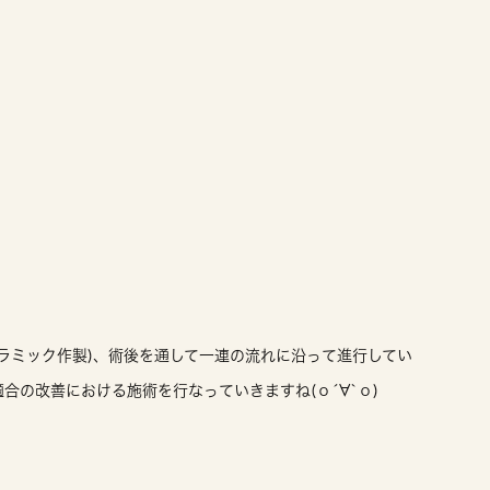
ラミック作製)、術後を通して一連の流れに沿って進行してい
合の改善における施術を行なっていきますね(о´∀`о)