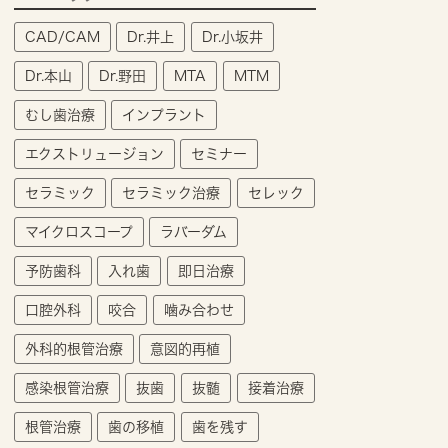
CAD/CAM
Dr.井上
Dr.小坂井
Dr.本山
Dr.野田
MTA
MTM
むし歯治療
インプラント
エクストリュージョン
セミナー
セラミック
セラミック治療
セレック
マイクロスコープ
ラバーダム
予防歯科
入れ歯
即日治療
口腔外科
咬合
噛み合わせ
外科的根管治療
意図的再植
感染根管治療
抜歯
抜髄
接着治療
根管治療
歯の移植
歯を残す