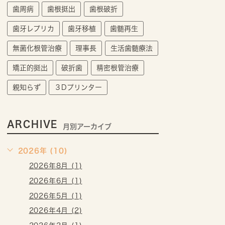
歯周病
歯根挺出
歯根破折
歯牙レプリカ
歯牙移植
歯髄再生
無菌化根管治療
理事長
生活歯髄療法
矯正的挺出
破折歯
精密根管治療
親知らず
３Dプリンター
ARCHIVE
月別アーカイブ
2026年 (10)
2026年8月 (1)
2026年6月 (1)
2026年5月 (1)
2026年4月 (2)