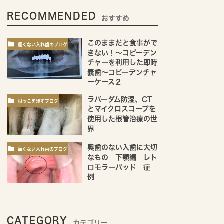
RECOMMENDED
おすすめ
このままだと食事がで
痛くない入れ歯のブログ
きない！～コピーデン
チャーを利用した即時
義歯～コピーデンチャ
ーケース２
ラバーダム防湿、CT
根っこを残すブログ
とマイクロスコープを
使用した根管治療の世
界
奥歯のない入歯に大切
痛くない入れ歯のブログ
なもの 下顎編 レト
ロモラーパッド 症
例
CATEGORY
カテゴリー