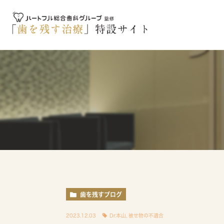
歯を残すブログ
2023.12.03
Dr.本山
,
被せ物の不適合