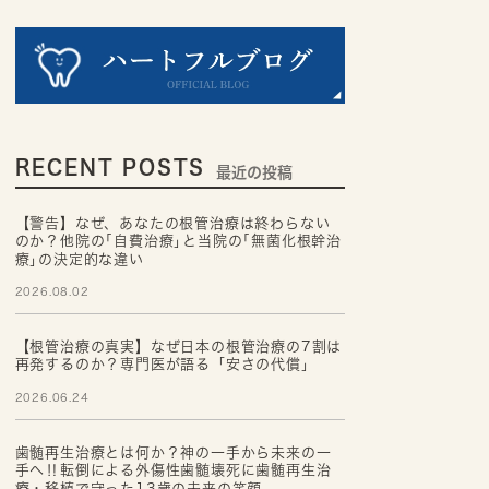
RECENT POSTS
最近の投稿
【警告】なぜ、あなたの根管治療は終わらない
のか？他院の｢自費治療｣と当院の｢無菌化根幹治
療｣の決定的な違い
2026.08.02
【根管治療の真実】なぜ日本の根管治療の7割は
再発するのか？専門医が語る「安さの代償」
2026.06.24
歯髄再生治療とは何か？神の一手から未来の一
手へ‼転倒による外傷性歯髄壊死に歯髄再生治
療・移植で守った13歳の未来の笑顔