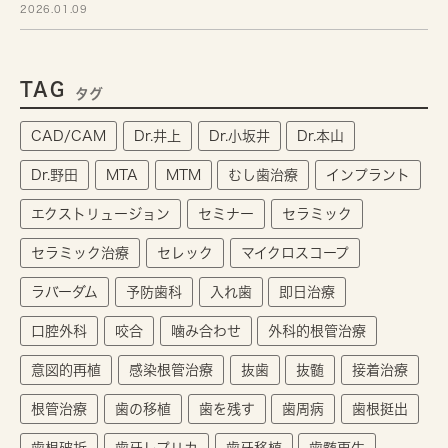
2026.01.09
TAG
タグ
CAD/CAM
Dr.井上
Dr.小坂井
Dr.本山
Dr.野田
MTA
MTM
むし歯治療
インプラント
エクストリュージョン
セミナー
セラミック
セラミック治療
セレック
マイクロスコープ
ラバーダム
予防歯科
入れ歯
即日治療
口腔外科
咬合
噛み合わせ
外科的根管治療
意図的再植
感染根管治療
抜歯
抜髄
接着治療
根管治療
歯の移植
歯を残す
歯周病
歯根挺出