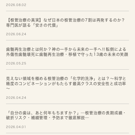
2026.08.02
【根管治療の真実】なぜ日本の根管治療の7割は再発するのか？
専門医が語る「安さの代償」
2026.06.24
歯髄再生治療とは何か？神の一手から未来の一手へ‼転倒による
外傷性歯髄壊死に歯髄再生治療・移植で守った13歳の未来の笑顔
2026.05.25
見えない領域を極める根管治療の「化学的洗浄」とは？～科学と
精度のコンビネーションがもたらす最高クラスの安全性と成功率
～
2026.04.24
「自分の歯は、あと何年もちますか？」─根管治療の長期成績・
破折リスク・補綴管理・予防まで徹底解説─
2026.04.01