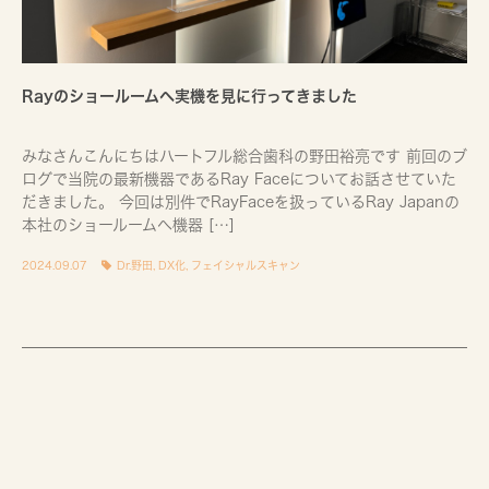
Rayのショールームへ実機を見に行ってきました
みなさんこんにちはハートフル総合歯科の野田裕亮です 前回のブ
ログで当院の最新機器であるRay Faceについてお話させていた
だきました。 今回は別件でRayFaceを扱っているRay Japanの
本社のショールームへ機器 […]
2024.09.07
Dr.野田
,
DX化
,
フェイシャルスキャン