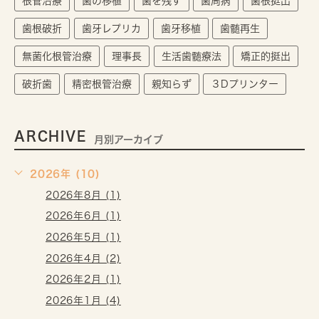
根管治療
歯の移植
歯を残す
歯周病
歯根挺出
歯根破折
歯牙レプリカ
歯牙移植
歯髄再生
無菌化根管治療
理事長
生活歯髄療法
矯正的挺出
破折歯
精密根管治療
親知らず
３Dプリンター
ARCHIVE
月別アーカイブ
2026年 (10)
2026年8月 (1)
2026年6月 (1)
2026年5月 (1)
2026年4月 (2)
2026年2月 (1)
2026年1月 (4)