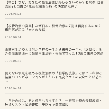
【警告】なぜ、あなたの根管治療は終わらないのか？他院の｢自費
治療｣と当院の｢無菌化根幹治療｣の決定的な違い
2026.08.02
【根管治療の真実】なぜ日本の根管治療の7割は再発するのか？
専門医が語る「安さの代償」
2026.06.24
歯髄再生治療とは何か？神の一手から未来の一手へ‼転倒による
外傷性歯髄壊死に歯髄再生治療・移植で守った13歳の未来の笑顔
2026.05.25
見えない領域を極める根管治療の「化学的洗浄」とは？～科学と
精度のコンビネーションがもたらす最高クラスの安全性と成功率
～
2026.04.24
「自分の歯は、あと何年もちますか？」─根管治療の長期成績・
破折リスク・補綴管理・予防まで徹底解説─