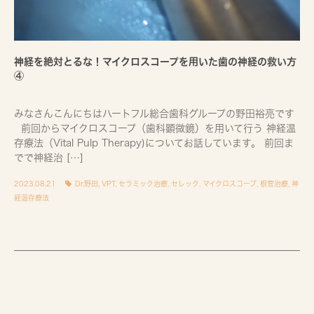
神経を絶対とるな！マイクロスコープを用いた歯の神経の救い方
④
みなさんこんにちはハートフル総合歯科グループの野田裕亮です
前回からマイクロスコープ（歯科顕微鏡）を用いて行う 神経温
存療法（Vital Pulp Therapy)についてお話しています。 前回ま
でで神経治 […]
2023.08.21
Dr.野田
,
VPT
,
セラミック治療
,
セレック
,
マイクロスコープ
,
根管治療
,
神
経温存療法