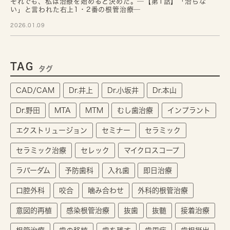
それでも、私は治療を始めると決めた。─【第1話】「治らな
い」と言われた右上1・2番の根管治療─
2026.01.09
TAG
タグ
CAD/CAM
Dr.井上
Dr.小坂井
Dr.本山
Dr.野田
MTA
MTM
むし歯治療
インプラント
エクストリュージョン
セミナー
セラミック
セラミック治療
セレック
マイクロスコープ
ラバーダム
予防歯科
入れ歯
即日治療
口腔外科
咬合
噛み合わせ
外科的根管治療
意図的再植
感染根管治療
抜歯
抜髄
接着治療