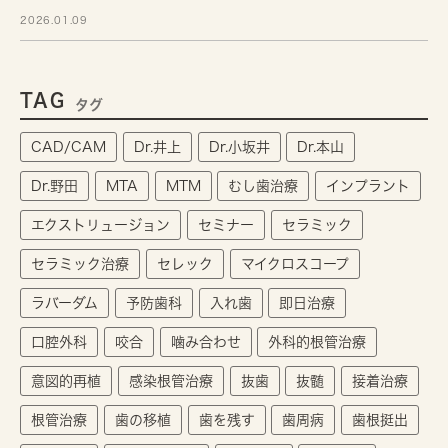
2026.01.09
TAG
タグ
CAD/CAM
Dr.井上
Dr.小坂井
Dr.本山
Dr.野田
MTA
MTM
むし歯治療
インプラント
エクストリュージョン
セミナー
セラミック
セラミック治療
セレック
マイクロスコープ
ラバーダム
予防歯科
入れ歯
即日治療
口腔外科
咬合
噛み合わせ
外科的根管治療
意図的再植
感染根管治療
抜歯
抜髄
接着治療
根管治療
歯の移植
歯を残す
歯周病
歯根挺出