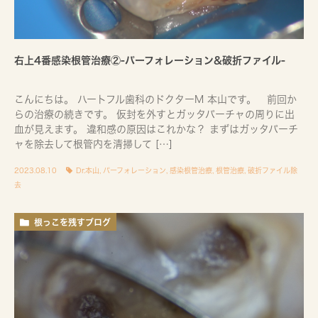
右上4番感染根管治療②-パーフォレーション&破折ファイル-
こんにちは。 ハートフル歯科のドクターM 本山です。 前回か
らの治療の続きです。 仮封を外すとガッタパーチャの周りに出
血が見えます。 違和感の原因はこれかな？ まずはガッタパーチ
ャを除去して根管内を清掃して […]
2023.08.10
Dr.本山
,
パーフォレーション
,
感染根管治療
,
根管治療
,
破折ファイル除
去
根っこを残すブログ