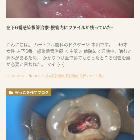
左下6番感染根管治療-根管内にファイルが残っていた-
こんにちは。 ハートフル歯科のドクターM 本山です。 46才
女性 左下6番 感染根管治療 ＜主訴＞ 他院にて通院中。噛むと
痛みがあるため、 かかりつけ医で診てもらったところ根管治療
が必要と言われた。 マイ […]
2024.02.07
Dr.本山
,
感染根管治療
,
根管治療
,
破折ファイル除去
根っこを残すブログ