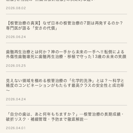
2026.08.02
【根管治療の真実】なぜ日本の根管治療の7割は再発するのか？
専門医が語る「安さの代償」
2026.06.24
歯髄再生治療とは何か？神の一手から未来の一手へ‼転倒による
外傷性歯髄壊死に歯髄再生治療・移植で守った13歳の未来の笑顔
2026.05.25
見えない領域を極める根管治療の「化学的洗浄」とは？～科学と
精度のコンビネーションがもたらす最高クラスの安全性と成功率
～
2026.04.24
「自分の歯は、あと何年もちますか？」─根管治療の長期成績・
破折リスク・補綴管理・予防まで徹底解説─
2026.04.01