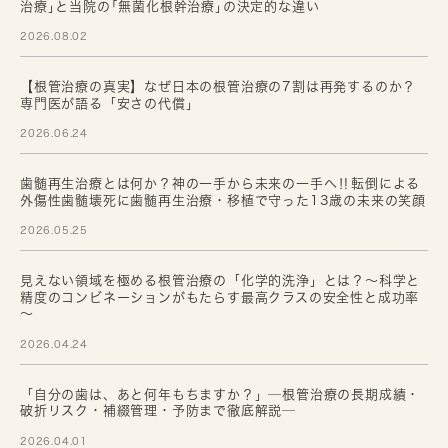
治療｣と当院の｢無菌化根幹治療｣の決定的な違い
2026.08.02
【根管治療の真実】なぜ日本の根管治療の7割は再発するのか？
専門医が語る「安さの代償」
2026.06.24
歯髄再生治療とは何か？神の一手から未来の一手へ‼転倒による
外傷性歯髄壊死に歯髄再生治療・移植で守った13歳の未来の笑顔
2026.05.25
見えない領域を極める根管治療の「化学的洗浄」とは？～科学と
精度のコンビネーションがもたらす最高クラスの安全性と成功率
～
2026.04.24
「自分の歯は、あと何年もちますか？」─根管治療の長期成績・
破折リスク・補綴管理・予防まで徹底解説─
2026.04.01