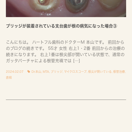
ブリッジが装着されている支台歯が根の病気になった場合③
こんにちは。 ハートフル歯科のドクターM 本山です。 前回から
のブログの続きです。 55才 女性 右上1・2番 前回からの治療の
続きになります。 右上1番は根尖部が開いている状態で、通常の
ガッタパーチャによる根管充填では […]
2024.02.07
Dr.本山
,
MTA
,
ブリッジ
,
マイクロスコープ
,
根尖が開いている
,
根管治療
,
直視