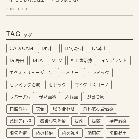
2026.01.09
TAG
タグ
CAD/CAM
Dr.井上
Dr.小坂井
Dr.本山
Dr.野田
MTA
MTM
むし歯治療
インプラント
エクストリュージョン
セミナー
セラミック
セラミック治療
セレック
マイクロスコープ
ラバーダム
予防歯科
入れ歯
即日治療
口腔外科
咬合
噛み合わせ
外科的根管治療
意図的再植
感染根管治療
抜歯
抜髄
接着治療
根管治療
歯の移植
歯を残す
歯周病
歯根挺出