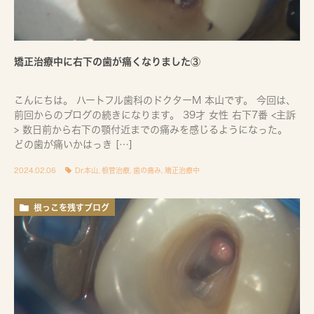
矯正治療中に右下の歯が痛くなりました③
こんにちは。 ハートフル歯科のドクターM 本山です。 今回は、
前回からのブログの続きになります。 39才 女性 右下7番 <主訴
> 数日前から右下の顎付近までの痛みを感じるようになった。
どの歯が痛いかはっき […]
2024.02.06
Dr.本山
,
根管治療
,
歯の痛み
,
矯正治療中
根っこを残すブログ