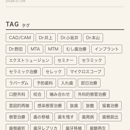
2026.01.09
TAG
タグ
CAD/CAM
Dr.井上
Dr.小坂井
Dr.本山
Dr.野田
MTA
MTM
むし歯治療
インプラント
エクストリュージョン
セミナー
セラミック
セラミック治療
セレック
マイクロスコープ
ラバーダム
予防歯科
入れ歯
即日治療
口腔外科
咬合
噛み合わせ
外科的根管治療
意図的再植
感染根管治療
抜歯
抜髄
接着治療
根管治療
歯の移植
歯を残す
歯周病
歯根挺出
歯根破折
歯牙レプリカ
歯牙移植
歯髄再生