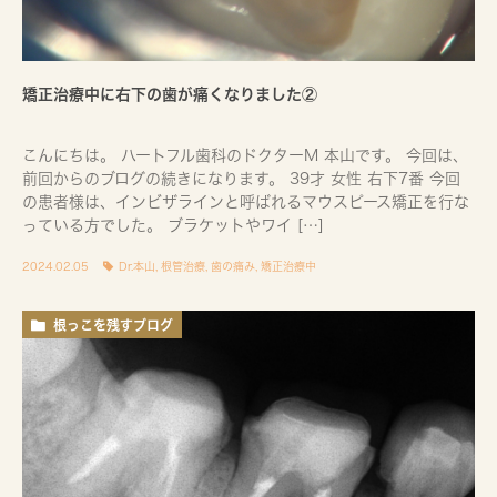
矯正治療中に右下の歯が痛くなりました②
こんにちは。 ハートフル歯科のドクターM 本山です。 今回は、
前回からのブログの続きになります。 39才 女性 右下7番 今回
の患者様は、インビザラインと呼ばれるマウスピース矯正を行な
っている方でした。 ブラケットやワイ […]
2024.02.05
Dr.本山
,
根管治療
,
歯の痛み
,
矯正治療中
根っこを残すブログ