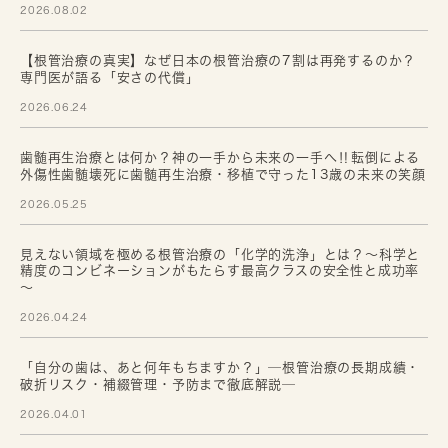
2026.08.02
【根管治療の真実】なぜ日本の根管治療の7割は再発するのか？
専門医が語る「安さの代償」
2026.06.24
歯髄再生治療とは何か？神の一手から未来の一手へ‼転倒による
外傷性歯髄壊死に歯髄再生治療・移植で守った13歳の未来の笑顔
2026.05.25
見えない領域を極める根管治療の「化学的洗浄」とは？～科学と
精度のコンビネーションがもたらす最高クラスの安全性と成功率
～
2026.04.24
「自分の歯は、あと何年もちますか？」─根管治療の長期成績・
破折リスク・補綴管理・予防まで徹底解説─
2026.04.01