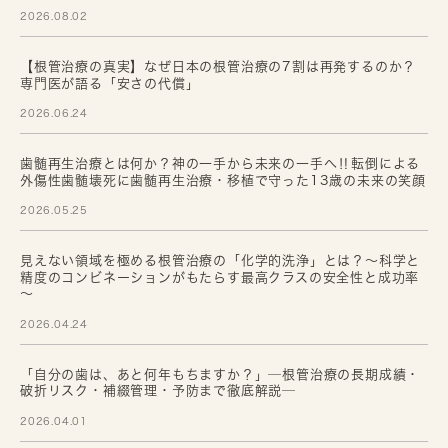
2026.08.02
【根管治療の真実】なぜ日本の根管治療の7割は再発するのか？
専門医が語る「安さの代償」
2026.06.24
歯髄再生治療とは何か？神の一手から未来の一手へ‼転倒による
外傷性歯髄壊死に歯髄再生治療・移植で守った13歳の未来の笑顔
2026.05.25
見えない領域を極める根管治療の「化学的洗浄」とは？～科学と
精度のコンビネーションがもたらす最高クラスの安全性と成功率
～
2026.04.24
「自分の歯は、あと何年もちますか？」─根管治療の長期成績・
破折リスク・補綴管理・予防まで徹底解説─
2026.04.01