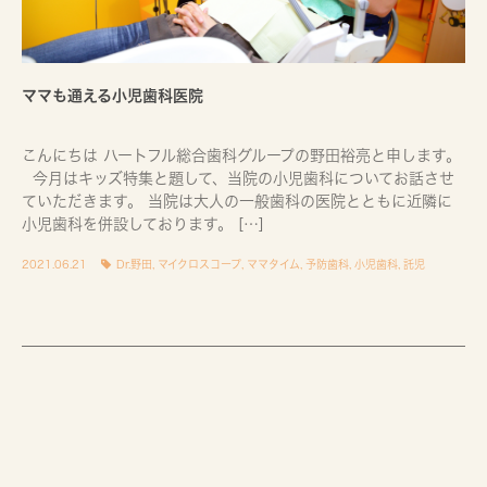
ママも通える小児歯科医院
こんにちは ハートフル総合歯科グループの野田裕亮と申します。
今月はキッズ特集と題して、当院の小児歯科についてお話させ
ていただきます。 当院は大人の一般歯科の医院とともに近隣に
小児歯科を併設しております。 […]
2021.06.21
Dr.野田
,
マイクロスコープ
,
ママタイム
,
予防歯科
,
小児歯科
,
託児