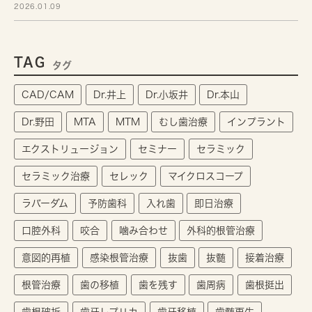
2026.01.09
TAG
タグ
CAD/CAM
Dr.井上
Dr.小坂井
Dr.本山
Dr.野田
MTA
MTM
むし歯治療
インプラント
エクストリュージョン
セミナー
セラミック
セラミック治療
セレック
マイクロスコープ
ラバーダム
予防歯科
入れ歯
即日治療
口腔外科
咬合
噛み合わせ
外科的根管治療
意図的再植
感染根管治療
抜歯
抜髄
接着治療
根管治療
歯の移植
歯を残す
歯周病
歯根挺出