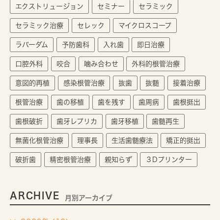
エクストリュージョン
セミナー
セラミック
セラミック治療
セレック
マイクロスコープ
ラバーダム
予防歯科
入れ歯
即日治療
口腔外科
咬合
噛み合わせ
外科的根管治療
意図的再植
感染根管治療
抜歯
抜髄
接着治療
根管治療
歯の移植
歯を残す
歯周病
歯根挺出
歯根破折
歯牙レプリカ
歯牙移植
歯髄再生
無菌化根管治療
理事長
生活歯髄療法
矯正的挺出
破折歯
精密根管治療
親知らず
３Dプリンター
ARCHIVE
月別アーカイブ