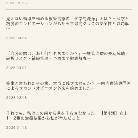
2026.05.25
見えない領域を極める根管治療の「化学的洗浄」とは？～科学と
精度のコンビネーションがもたらす最高クラスの安全性と成功率
～
2026.04.24
「自分の歯は、あと何年もちますか？」─根管治療の長期成績・
破折リスク・補綴管理・予防まで徹底解説─
2026.04.01
抜歯と言われたその歯、本当に残せませんか？ ―歯内療法専門医
によるセカンドオピニオン外来を始めました―
2026.02.18
それでも、私はこの歯から目をそらさなかった─【第4話】右上
1・2番の治療結果から私が学んだこと─
2026.01.13