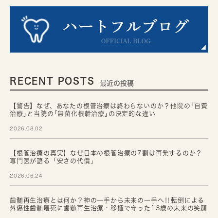
RECENT POSTS
最近の投稿
【警告】なぜ、あなたの根管治療は終わらないのか？他院の｢自費
治療｣と当院の｢無菌化根幹治療｣の決定的な違い
2026.08.02
【根管治療の真実】なぜ日本の根管治療の7割は再発するのか？
専門医が語る「安さの代償」
2026.06.24
歯髄再生治療とは何か？神の一手から未来の一手へ‼転倒による
外傷性歯髄壊死に歯髄再生治療・移植で守った13歳の未来の笑顔