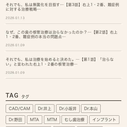
それでも、私は無菌化を目指す─【第3話】右上1・2番、難症例
に対する治療戦略─
2026.01.13
なぜ、この歯の根管治療は治らなかったのか？─【第2話】右上
1・2番、難症例の本当の問題点─
2026.01.09
それでも、私は治療を始めると決めた。─【第1話】「治らな
い」と言われた右上1・2番の根管治療─
2026.01.09
TAG
タグ
CAD/CAM
Dr.井上
Dr.小坂井
Dr.本山
Dr.野田
MTA
MTM
むし歯治療
インプラント