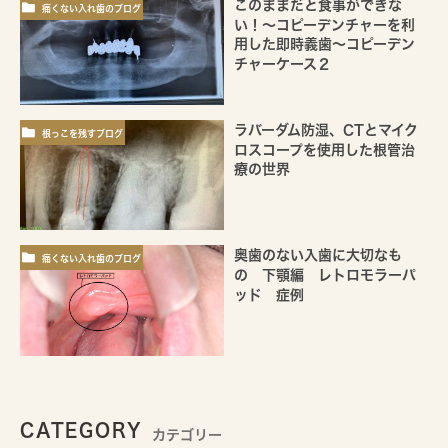
このままだと食事ができな
痛くない入れ歯のブログ
い！～コピーデンチャーを利
用した即時義歯～コピーデン
チャーケース２
ラバーダム防湿、CTとマイク
根っこを残すブログ
ロスコープを使用した根管治
療の世界
奥歯のない入歯に大切なも
痛くない入れ歯のブログ
の 下顎編 レトロモラーパ
ッド 症例
CATEGORY
カテゴリー