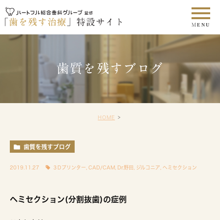
歯質を残すブログ
HOME
歯質を残すブログ
2019.11.27
３Dプリンター
,
CAD/CAM
,
Dr.野田
,
ジルコニア
,
ヘミセクション
ヘミセクション(分割抜歯)の症例