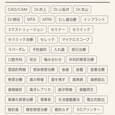
CAD/CAM
Dr.井上
Dr.小坂井
Dr.本山
Dr.野田
MTA
MTM
むし歯治療
インプラント
エクストリュージョン
セミナー
セラミック
セラミック治療
セレック
マイクロスコープ
ラバーダム
予防歯科
入れ歯
即日治療
口腔外科
咬合
噛み合わせ
外科的根管治療
意図的再植
感染根管治療
抜歯
抜髄
接着治療
根管治療
歯の移植
歯を残す
歯周病
歯根挺出
歯根破折
歯牙レプリカ
歯牙移植
歯髄再生
無菌化根管治療
理事長
生活歯髄療法
矯正的挺出
破折歯
精密根管治療
親知らず
３Dプリンター