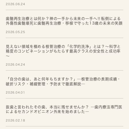
2026.06.24
歯髄再生治療とは何か？神の一手から未来の一手へ‼転倒による
外傷性歯髄壊死に歯髄再生治療・移植で守った13歳の未来の笑顔
2026.05.25
見えない領域を極める根管治療の「化学的洗浄」とは？～科学と
精度のコンビネーションがもたらす最高クラスの安全性と成功率
～
2026.04.24
「自分の歯は、あと何年もちますか？」─根管治療の長期成績・
破折リスク・補綴管理・予防まで徹底解説─
2026.04.01
抜歯と言われたその歯、本当に残せませんか？ ―歯内療法専門医
によるセカンドオピニオン外来を始めました―
2026.02.18