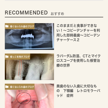
RECOMMENDED
おすすめ
このままだと食事ができな
痛くない入れ歯のブログ
い！～コピーデンチャーを利
用した即時義歯～コピーデン
チャーケース２
ラバーダム防湿、CTとマイク
根っこを残すブログ
ロスコープを使用した根管治
療の世界
奥歯のない入歯に大切なも
痛くない入れ歯のブログ
の 下顎編 レトロモラーパ
ッド 症例