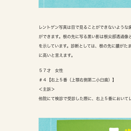
レントゲン写真は目で見ることができないような
ができます。根の先に写る黒い影は根尖部透過像
を示しています。診断としては、根の先に膿がた
に高いと言えます。
５７才 女性
＃４【右上５番（上顎右側第二小臼歯）】
＜主訴＞
他院にて検診で受診した際に、右上５番において