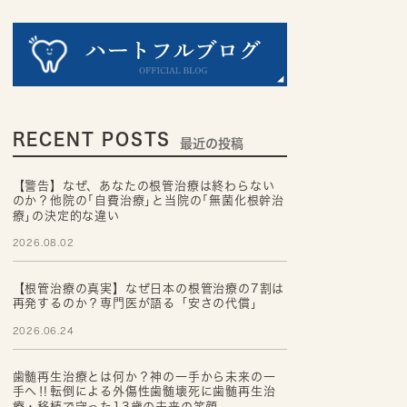
RECENT POSTS
最近の投稿
【警告】なぜ、あなたの根管治療は終わらない
のか？他院の｢自費治療｣と当院の｢無菌化根幹治
療｣の決定的な違い
2026.08.02
【根管治療の真実】なぜ日本の根管治療の7割は
再発するのか？専門医が語る「安さの代償」
2026.06.24
歯髄再生治療とは何か？神の一手から未来の一
手へ‼転倒による外傷性歯髄壊死に歯髄再生治
療・移植で守った13歳の未来の笑顔