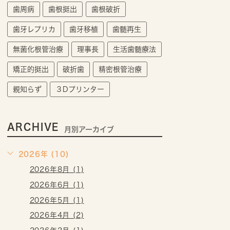
歯周病
歯根挺出
歯根破折
歯牙レプリカ
歯牙移植
歯髄再生
無菌化根管治療
理事長
生活歯髄療法
矯正的挺出
破折歯
精密根管治療
親知らず
３Dプリンター
ARCHIVE
月別アーカイブ
2026年 (10)
2026年8月 (1)
2026年6月 (1)
2026年5月 (1)
2026年4月 (2)