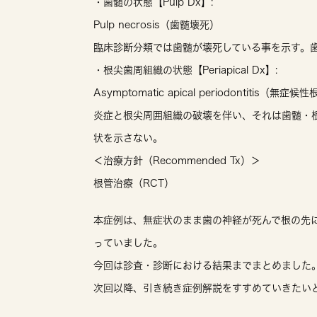
・歯髄の状態【Pulp Dx】:
Pulp necrosis（歯髄壊死）
臨床診断分類では歯髄が壊死している事を示す。
・根尖歯周組織の状態【Periapical Dx】:
Asymptomatic apical periodontitis（無
炎症と根尖周囲組織の破壊を伴い、それは歯髄・
状を示さない。
＜治療方針（Recommended Tx）＞
根管治療（RCT）
本症例は、無症状のまま歯の神経が死んで根の先
っていました。
今回は診査・診断における結果までまとめました