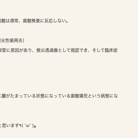
歯髄は通常、歯髄検査に反応しない。
症候性根尖性歯周炎）
根管に原因があり、根尖透過像として視認でき、そして臨床症
に膿がたまっている状態になっている歯髄壊死という病態にな
。
次回以降、引き続き症例解説をすすめていきたいと思います٩( ‘ω’ )و