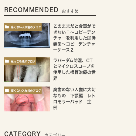
RECOMMENDED
おすすめ
このままだと食事がで
痛くない入れ歯のブログ
きない！～コピーデン
チャーを利用した即時
義歯～コピーデンチャ
ーケース２
ラバーダム防湿、CT
根っこを残すブログ
とマイクロスコープを
使用した根管治療の世
界
奥歯のない入歯に大切
痛くない入れ歯のブログ
なもの 下顎編 レト
ロモラーパッド 症
例
CATEGORY
カテゴリー