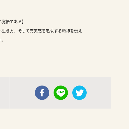
）
い覚悟である】
い生き方、そして充実感を追求する精神を伝え
す。