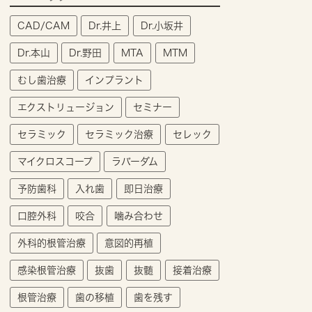
CAD/CAM
Dr.井上
Dr.小坂井
Dr.本山
Dr.野田
MTA
MTM
むし歯治療
インプラント
エクストリュージョン
セミナー
セラミック
セラミック治療
セレック
マイクロスコープ
ラバーダム
予防歯科
入れ歯
即日治療
口腔外科
咬合
噛み合わせ
外科的根管治療
意図的再植
感染根管治療
抜歯
抜髄
接着治療
根管治療
歯の移植
歯を残す