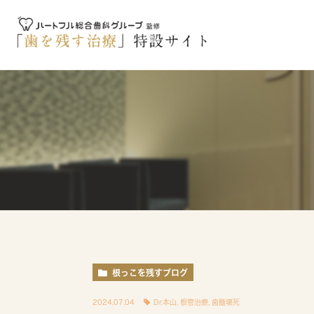
根っこを残すブログ
2024.07.04
Dr.本山
,
根管治療
,
歯髄壊死