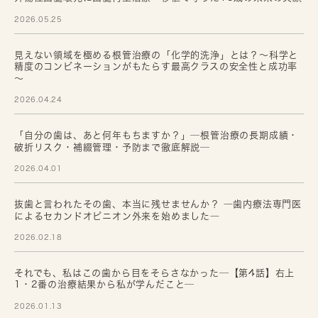
2026.05.25
見えない領域を極める根管治療の「化学的洗浄」とは？～科学と
精度のコンビネーションがもたらす最高クラスの安全性と成功率
～
2026.04.24
「自分の歯は、あと何年もちますか？」─根管治療の長期成績・
破折リスク・補綴管理・予防まで徹底解説─
2026.04.01
抜歯と言われたその歯、本当に残せませんか？ ―歯内療法専門医
によるセカンドオピニオン外来を始めました―
2026.02.18
それでも、私はこの歯から目をそらさなかった─【第4話】右上
1・2番の治療結果から私が学んだこと─
2026.01.13