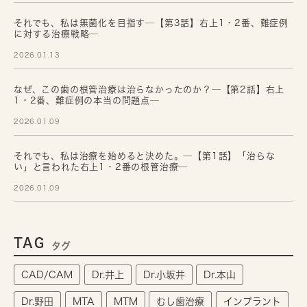
それでも、私は無菌化を目指す─【第3話】右上1・2番、難症例
に対する治療戦略─
2026.01.13
なぜ、この歯の根管治療は治らなかったのか？─【第2話】右上
1・2番、難症例の本当の問題点─
2026.01.09
それでも、私は治療を始めると決めた。─【第1話】「治らな
い」と言われた右上1・2番の根管治療─
2026.01.09
TAG
タグ
CAD/CAM
Dr.井上
Dr.小坂井
Dr.本山
Dr.野田
MTA
MTM
むし歯治療
インプラント