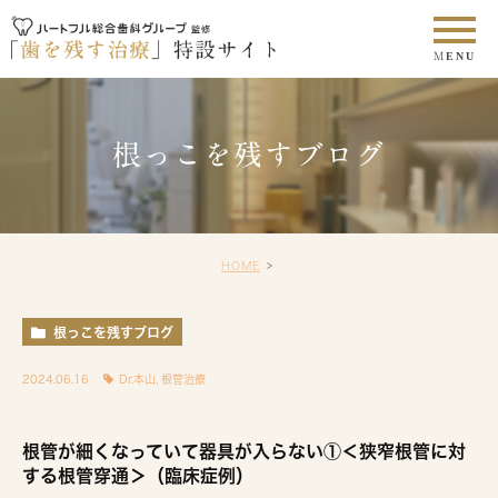
根っこを残すブログ
HOME
根っこを残すブログ
2024.06.16
Dr.本山
,
根管治療
根管が細くなっていて器具が入らない①＜狭窄根管に対
する根管穿通＞（臨床症例）