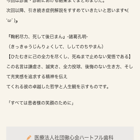
今回は診査・診断における結果までまとめました。
次回以降、引き続き症例解説をすすめていきたいと思います٩(
‘ω’ )و
『鞠躬尽力、死して後已まん』-諸葛孔明-
（きっきゅうじんりょくして、ししてのちやまん）
【ひたむきに己の全力を尽くし、死ぬまで止めない覚悟である】
この名言は謙虚さ、誠実さ、全力投球、後悔のない生き方、そし
て充実感を追求する精神を伝え
てくれる彼の卓越した哲学と人生観を示すものです。
「すべては患者様の笑顔のために」
医療法人社団徹心会ハートフル歯科