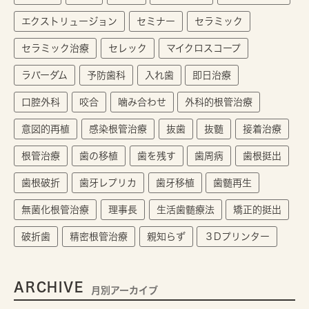
エクストリュージョン
セミナー
セラミック
セラミック治療
セレック
マイクロスコープ
ラバーダム
予防歯科
入れ歯
即日治療
口腔外科
咬合
噛み合わせ
外科的根管治療
意図的再植
感染根管治療
抜歯
抜髄
接着治療
根管治療
歯の移植
歯を残す
歯周病
歯根挺出
歯根破折
歯牙レプリカ
歯牙移植
歯髄再生
無菌化根管治療
理事長
生活歯髄療法
矯正的挺出
破折歯
精密根管治療
親知らず
３Dプリンター
ARCHIVE
月別アーカイブ