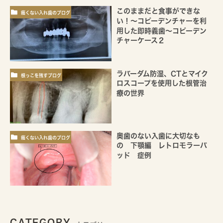
このままだと食事ができな
痛くない入れ歯のブログ
い！～コピーデンチャーを利
用した即時義歯～コピーデン
チャーケース２
ラバーダム防湿、CTとマイク
根っこを残すブログ
ロスコープを使用した根管治
療の世界
奥歯のない入歯に大切なも
痛くない入れ歯のブログ
の 下顎編 レトロモラーパ
ッド 症例
CATEGORY