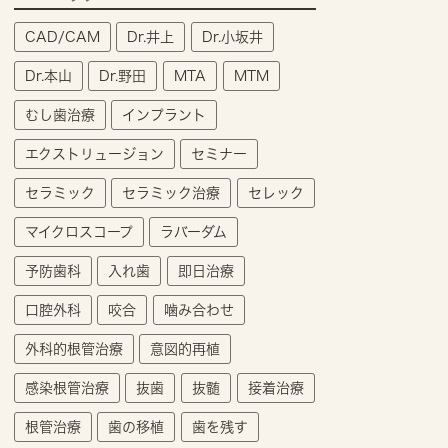
CAD/CAM
Dr.井上
Dr.小坂井
Dr.本山
Dr.野田
MTA
MTM
むし歯治療
インプラント
エクストリュージョン
セミナー
セラミック
セラミック治療
セレック
マイクロスコープ
ラバーダム
予防歯科
入れ歯
即日治療
口腔外科
咬合
噛み合わせ
外科的根管治療
意図的再植
感染根管治療
抜歯
抜髄
接着治療
根管治療
歯の移植
歯を残す