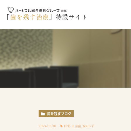
歯を残すブログ
2024.03.30
Dr.野田
,
抜歯
,
親知らず