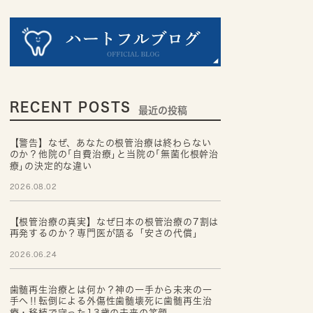
RECENT POSTS
最近の投稿
【警告】なぜ、あなたの根管治療は終わらない
のか？他院の｢自費治療｣と当院の｢無菌化根幹治
療｣の決定的な違い
2026.08.02
【根管治療の真実】なぜ日本の根管治療の7割は
再発するのか？専門医が語る「安さの代償」
2026.06.24
歯髄再生治療とは何か？神の一手から未来の一
手へ‼転倒による外傷性歯髄壊死に歯髄再生治
療・移植で守った13歳の未来の笑顔