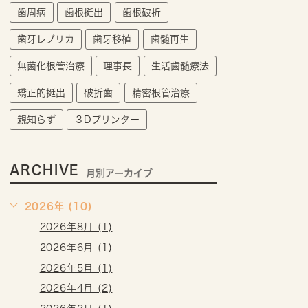
歯周病
歯根挺出
歯根破折
歯牙レプリカ
歯牙移植
歯髄再生
無菌化根管治療
理事長
生活歯髄療法
矯正的挺出
破折歯
精密根管治療
親知らず
３Dプリンター
ARCHIVE
月別アーカイブ
2026年 (10)
2026年8月 (1)
2026年6月 (1)
2026年5月 (1)
2026年4月 (2)