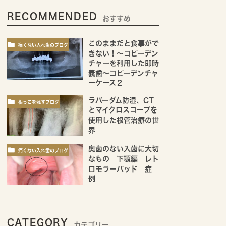
RECOMMENDED
おすすめ
このままだと食事がで
痛くない入れ歯のブログ
きない！～コピーデン
チャーを利用した即時
義歯～コピーデンチャ
ーケース２
ラバーダム防湿、CT
根っこを残すブログ
とマイクロスコープを
使用した根管治療の世
界
奥歯のない入歯に大切
痛くない入れ歯のブログ
なもの 下顎編 レト
ロモラーパッド 症
例
CATEGORY
カテゴリー