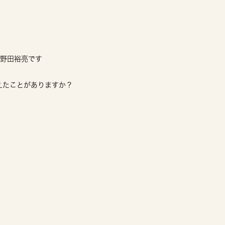
！
の野田裕亮です
えたことがありますか？
」