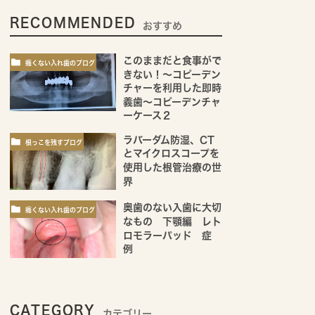
RECOMMENDED
おすすめ
このままだと食事がで
痛くない入れ歯のブログ
きない！～コピーデン
チャーを利用した即時
義歯～コピーデンチャ
ーケース２
ラバーダム防湿、CT
根っこを残すブログ
とマイクロスコープを
使用した根管治療の世
界
奥歯のない入歯に大切
痛くない入れ歯のブログ
なもの 下顎編 レト
ロモラーパッド 症
例
CATEGORY
カテゴリー