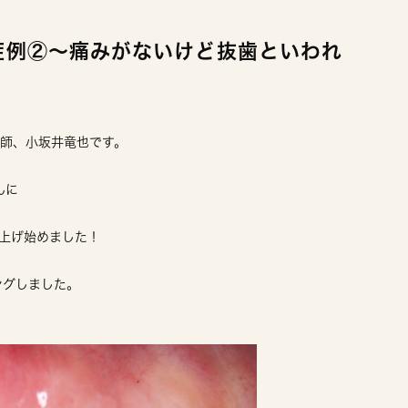
症例②～痛みがないけど抜歯といわれ
医師、小坂井竜也です。
んに
り上げ始めました！
ングしました。