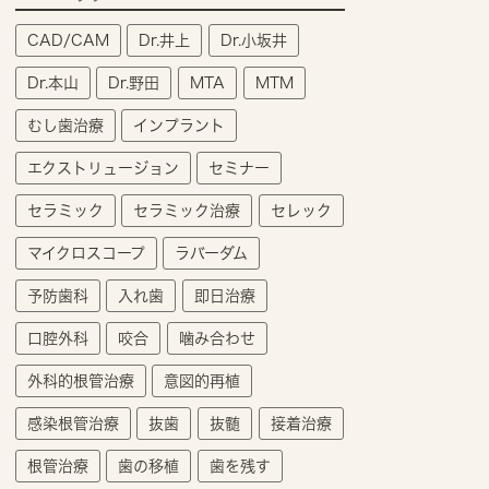
CAD/CAM
Dr.井上
Dr.小坂井
Dr.本山
Dr.野田
MTA
MTM
むし歯治療
インプラント
エクストリュージョン
セミナー
セラミック
セラミック治療
セレック
マイクロスコープ
ラバーダム
予防歯科
入れ歯
即日治療
口腔外科
咬合
噛み合わせ
外科的根管治療
意図的再植
感染根管治療
抜歯
抜髄
接着治療
根管治療
歯の移植
歯を残す