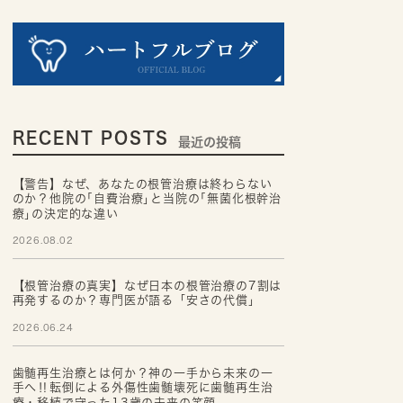
RECENT POSTS
最近の投稿
【警告】なぜ、あなたの根管治療は終わらない
のか？他院の｢自費治療｣と当院の｢無菌化根幹治
療｣の決定的な違い
2026.08.02
【根管治療の真実】なぜ日本の根管治療の7割は
再発するのか？専門医が語る「安さの代償」
2026.06.24
歯髄再生治療とは何か？神の一手から未来の一
手へ‼転倒による外傷性歯髄壊死に歯髄再生治
療・移植で守った13歳の未来の笑顔