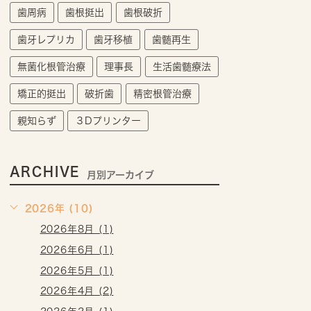
歯周病
歯根挺出
歯根破折
歯牙レプリカ
歯牙移植
歯髄再生
無菌化根管治療
理事長
生活歯髄療法
矯正的挺出
破折歯
精密根管治療
親知らず
３Dプリンター
ARCHIVE
月別アーカイブ
2026年 (10)
2026年8月 (1)
2026年6月 (1)
2026年5月 (1)
2026年4月 (2)