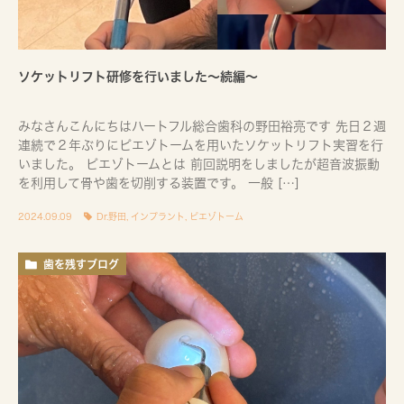
ソケットリフト研修を行いました〜続編〜
みなさんこんにちはハートフル総合歯科の野田裕亮です 先日２週
連続で２年ぶりにピエゾトームを用いたソケットリフト実習を行
いました。 ピエゾトームとは 前回説明をしましたが超音波振動
を利用して骨や歯を切削する装置です。 一般 […]
2024.09.09
Dr.野田
,
インプラント
,
ピエゾトーム
歯を残すブログ