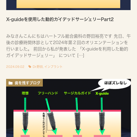
X-guideを使用した動的ガイデッドサージェリーPart2
みなさんこんにちはハートフル総合歯科の野田裕亮です 先日、午
後の診療時間休診として2024年第２回のオリエンテーションを
行いました。 前回から私が発表した 「X-guideを利用した動的
ガイデッドサージェリー」 について […]
2024.09.02
Dr.野田
,
インプラント
歯を残すブログ