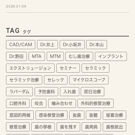
2026.01.09
TAG
タグ
CAD/CAM
Dr.井上
Dr.小坂井
Dr.本山
Dr.野田
MTA
MTM
むし歯治療
インプラント
エクストリュージョン
セミナー
セラミック
セラミック治療
セレック
マイクロスコープ
ラバーダム
予防歯科
入れ歯
即日治療
口腔外科
咬合
噛み合わせ
外科的根管治療
意図的再植
感染根管治療
抜歯
抜髄
接着治療
根管治療
歯の移植
歯を残す
歯周病
歯根挺出