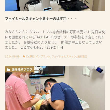
フェイシャルスキャンセミナーのはずが・・・
みなさんこんにちはハートフル総合歯科の野田裕亮です 先日当院
にも設置されているRAY FACEのセミナーの参加を予定しており
ましたが、 台風接近によりセミナー開催が中止となってしまい
ました。 ここで少しRay Faceに […]
2024.09.06
Dr.野田
,
インプラント
,
フェイシャルスキャン
,
歯科矯正
歯を残すブログ