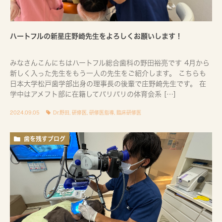
ハートフルの新星庄野崎先生をよろしくお願いします！
みなさんこんにちはハートフル総合歯科の野田裕亮です 4月から
新しく入った先生をもう一人の先生をご紹介します。 こちらも
日本大学松戸歯学部出身の理事長の後輩で庄野崎先生です。 在
学中はアメフト部に在籍してバリバリの体育会系 […]
2024.09.05
Dr.野田
,
研修医
,
研修医指導
,
臨床研修医
歯を残すブログ