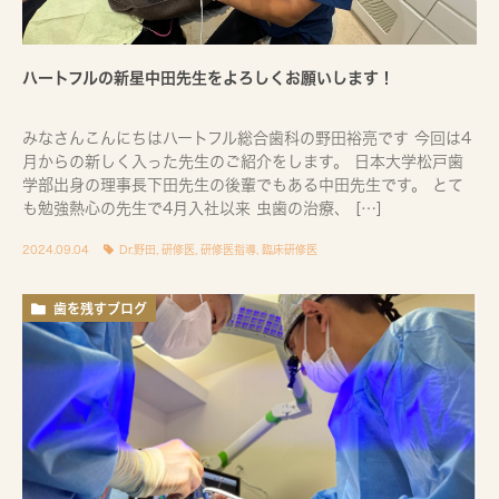
ハートフルの新星中田先生をよろしくお願いします！
みなさんこんにちはハートフル総合歯科の野田裕亮です 今回は4
月からの新しく入った先生のご紹介をします。 日本大学松戸歯
学部出身の理事長下田先生の後輩でもある中田先生です。 とて
も勉強熱心の先生で4月入社以来 虫歯の治療、 […]
2024.09.04
Dr.野田
,
研修医
,
研修医指導
,
臨床研修医
歯を残すブログ