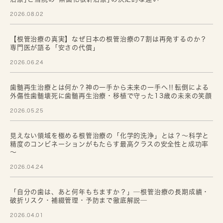
2026.08.02
【根管治療の真実】なぜ日本の根管治療の7割は再発するのか？
専門医が語る「安さの代償」
2026.06.24
歯髄再生治療とは何か？神の一手から未来の一手へ‼転倒による
外傷性歯髄壊死に歯髄再生治療・移植で守った13歳の未来の笑顔
2026.05.25
見えない領域を極める根管治療の「化学的洗浄」とは？～科学と
精度のコンビネーションがもたらす最高クラスの安全性と成功率
～
2026.04.24
「自分の歯は、あと何年もちますか？」─根管治療の長期成績・
破折リスク・補綴管理・予防まで徹底解説─
2026.04.01