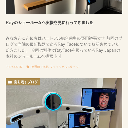
Rayのショールームへ実機を見に行ってきました
みなさんこんにちはハートフル総合歯科の野田裕亮です 前回のブ
ログで当院の最新機器であるRay Faceについてお話させていた
だきました。 今回は別件でRayFaceを扱っているRay Japanの
本社のショールームへ機器 […]
2024.09.07
Dr.野田
,
DX化
,
フェイシャルスキャン
歯を残すブログ