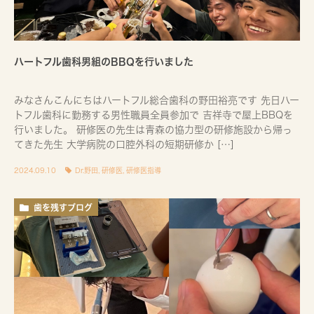
ハートフル歯科男組のBBQを行いました
みなさんこんにちはハートフル総合歯科の野田裕亮です 先日ハー
トフル歯科に勤務する男性職員全員参加で 吉祥寺で屋上BBQを
行いました。 研修医の先生は青森の協力型の研修施設から帰っ
てきた先生 大学病院の口腔外科の短期研修か […]
2024.09.10
Dr.野田
,
研修医
,
研修医指導
歯を残すブログ