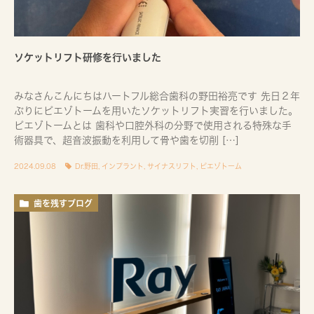
ソケットリフト研修を行いました
みなさんこんにちはハートフル総合歯科の野田裕亮です 先日２年
ぶりにピエゾトームを用いたソケットリフト実習を行いました。
ピエゾトームとは 歯科や口腔外科の分野で使用される特殊な手
術器具で、超音波振動を利用して骨や歯を切削 […]
2024.09.08
Dr.野田
,
インプラント
,
サイナスリフト
,
ピエゾトーム
歯を残すブログ