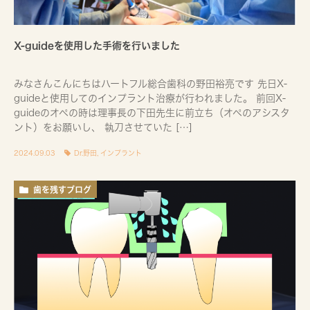
X-guideを使用した手術を行いました
みなさんこんにちはハートフル総合歯科の野田裕亮です 先日X-
guideと使用してのインプラント治療が行われました。 前回X-
guideのオペの時は理事長の下田先生に前立ち（オペのアシスタ
ント）をお願いし、 執刀させていた […]
2024.09.03
Dr.野田
,
インプラント
歯を残すブログ